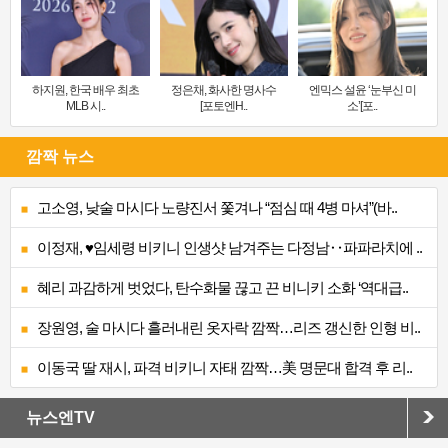
하지원, 한국 배우 최초
정은채, 화사한 명사수
엔믹스 설윤 ‘눈부신 미
MLB 시..
[포토엔H..
소’[포..
깜짝 뉴스
고소영, 낮술 마시다 노량진서 쫓겨나 “점심 때 4병 마셔”(바..
이정재, ♥임세령 비키니 인생샷 남겨주는 다정남‥파파라치에 ..
혜리 과감하게 벗었다, 탄수화물 끊고 끈 비니키 소화 ‘역대급..
장원영, 술 마시다 흘러내린 옷자락 깜짝…리즈 갱신한 인형 비..
이동국 딸 재시, 파격 비키니 자태 깜짝…美 명문대 합격 후 리..
뉴스엔TV