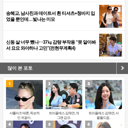
송혜교, 남사친과 데이트서 흰 티셔츠+청바지 입
었을 뿐인데…빛나는 미모
신동 살 너무 뺐나‥37㎏ 감량 부작용 “못 알아봐
서 요요 와야하나 고민”(전현무계획4)
많이 본 포토
샤를리즈 테론, 독보적
트리플에스 김채연, 개
트리플에스 김채연, 서
인 귀걸이..
그맨 김규..
울월드컵..