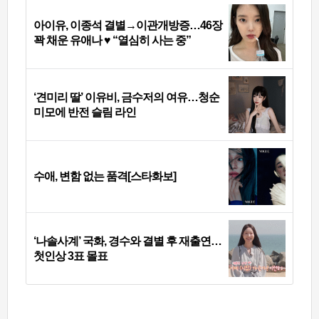
아이유, 이종석 결별→이관개방증…46장
꽉 채운 유애나 ♥ “열심히 사는 중”
‘견미리 딸’ 이유비, 금수저의 여유…청순
미모에 반전 슬림 라인
수애, 변함 없는 품격[스타화보]
‘나솔사계’ 국화, 경수와 결별 후 재출연…
첫인상 3표 몰표