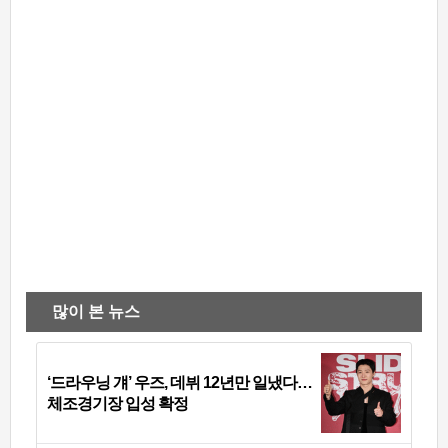
많이 본 뉴스
‘드라우닝 걔’ 우즈, 데뷔 12년만 일냈다…
체조경기장 입성 확정