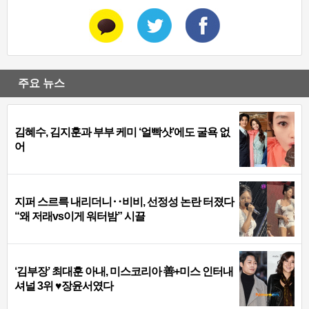
주요 뉴스
김혜수, 김지훈과 부부 케미 ‘얼빡샷’에도 굴욕 없
어
지퍼 스르륵 내리더니‥비비, 선정성 논란 터졌다
“왜 저래vs이게 워터밤” 시끌
‘김부장’ 최대훈 아내, 미스코리아 善+미스 인터내
셔널 3위 ♥장윤서였다