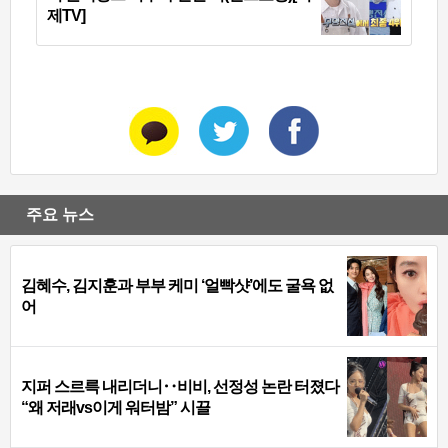
제TV]
주요 뉴스
김혜수, 김지훈과 부부 케미 ‘얼빡샷’에도 굴욕 없
어
지퍼 스르륵 내리더니‥비비, 선정성 논란 터졌다
“왜 저래vs이게 워터밤” 시끌