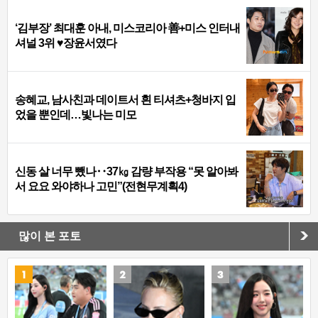
‘김부장’ 최대훈 아내, 미스코리아 善+미스 인터내
셔널 3위 ♥장윤서였다
송혜교, 남사친과 데이트서 흰 티셔츠+청바지 입
었을 뿐인데…빛나는 미모
신동 살 너무 뺐나‥37㎏ 감량 부작용 “못 알아봐
서 요요 와야하나 고민”(전현무계획4)
많이 본 포토