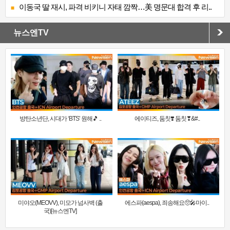
이동국 딸 재시, 파격 비키니 자태 깜짝…美 명문대 합격 후 리..
뉴스엔TV
방탄소년단, 시대가 ‘BTS’ 원해🎵 ..
에이티즈, 둠칫❣️ 둠칫❣&#..
미야오(MEOVV), 미모가 넘사벽 (출
에스파(aespa), 죄송해요🥺🎤마이..
국)[뉴스엔TV]