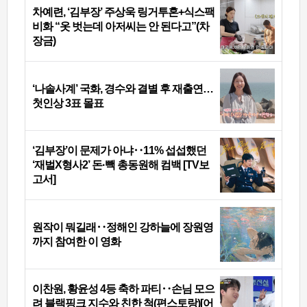
차예련, ‘김부장’ 주상욱 링거투혼+식스팩
비화 “옷 벗는데 아저씨는 안 된다고”(차
장금)
‘나솔사계’ 국화, 경수와 결별 후 재출연…
첫인상 3표 몰표
‘김부장’이 문제가 아냐‥11% 섭섭했던
‘재벌X형사2’ 돈·빽 총동원해 컴백 [TV보
고서]
원작이 뭐길래‥정해인 강하늘에 장원영
까지 참여한 이 영화
이찬원, 황윤성 4등 축하 파티‥손님 모으
려 블랙핑크 지수와 친한 척(편스토랑)[어