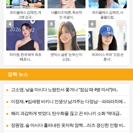
트리플에스 김채연, 개
샤를리즈 테론, 독보적
트리플에스 김채연, 서
그맨 김규..
인 귀걸이..
울월드컵..
하지원, 한국 배우 최초
엔믹스 설윤 ‘눈부신 미
트와이스 쯔위 ‘갓경 쓴
MLB 시..
소’[포..
훈녀’..
깜짝 뉴스
고소영, 낮술 마시다 노량진서 쫓겨나 “점심 때 4병 마셔”(바..
이정재, ♥임세령 비키니 인생샷 남겨주는 다정남‥파파라치에 ..
혜리 과감하게 벗었다, 탄수화물 끊고 끈 비니키 소화 ‘역대급..
장원영, 술 마시다 흘러내린 옷자락 깜짝…리즈 갱신한 인형 비..