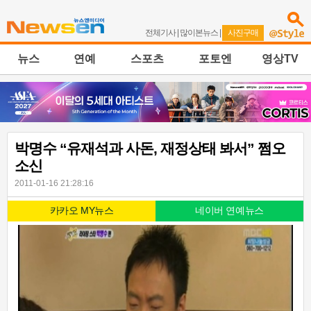
전체기사
|
많이본뉴스
|
사진구매
뉴스
연예
스포츠
포토엔
영상TV
박명수 “유재석과 사돈, 재정상태 봐서” 쩜오
소신
2011-01-16 21:28:16
카카오 MY뉴스
네이버 연예뉴스