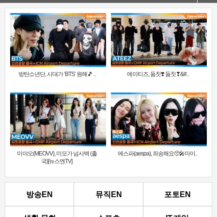
방탄소년단, 시대가 ‘BTS’ 원해🎵 ..
에이티즈, 둠칫❣️ 둠칫❣&#..
미야오(MEOVV), 미모가 넘사벽 (출
에스파(aespa), 죄송해요🥺🎤마이..
국)[뉴스엔TV]
방송EN
뮤직EN
포토EN