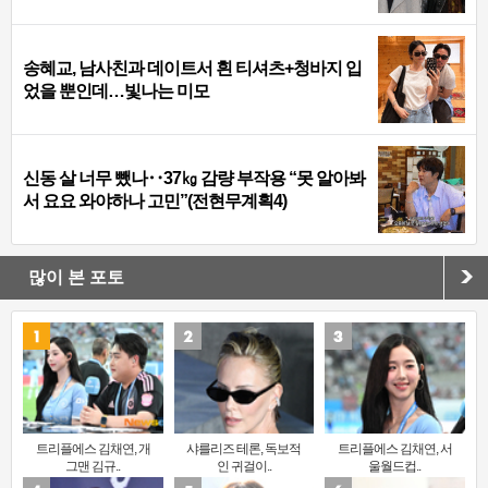
송혜교, 남사친과 데이트서 흰 티셔츠+청바지 입
었을 뿐인데…빛나는 미모
신동 살 너무 뺐나‥37㎏ 감량 부작용 “못 알아봐
서 요요 와야하나 고민”(전현무계획4)
많이 본 포토
트리플에스 김채연, 개
샤를리즈 테론, 독보적
트리플에스 김채연, 서
그맨 김규..
인 귀걸이..
울월드컵..