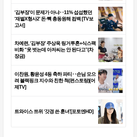
‘김부장’이 문제가 아냐‥11% 섭섭했던
‘재벌X형사2’ 돈·빽 총동원해 컴백 [TV보
고서]
차예련, ‘김부장’ 주상욱 링거투혼+식스팩
비화 “옷 벗는데 아저씨는 안 된다고”(차
장금)
이찬원, 황윤성 4등 축하 파티‥손님 모으
려 블랙핑크 지수와 친한 척(편스토랑)[어
제TV]
트와이스 쯔위 ‘갓경 쓴 훈녀’[포토엔HD]