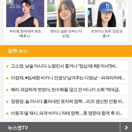
하지원, 한국 배우 최초
엔믹스 설윤 ‘눈부신 미
트와이스 쯔위 ‘갓경 쓴
MLB 시..
소’[포..
훈녀’..
깜짝 뉴스
고소영, 낮술 마시다 노량진서 쫓겨나 “점심 때 4병 마셔”(바..
이정재, ♥임세령 비키니 인생샷 남겨주는 다정남‥파파라치에 ..
혜리 과감하게 벗었다, 탄수화물 끊고 끈 비니키 소화 ‘역대급..
장원영, 술 마시다 흘러내린 옷자락 깜짝…리즈 갱신한 인형 비..
이동국 딸 재시, 파격 비키니 자태 깜짝…美 명문대 합격 후 리..
뉴스엔TV