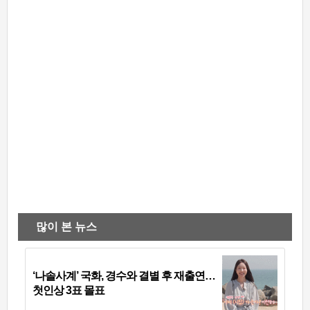
많이 본 뉴스
‘나솔사계’ 국화, 경수와 결별 후 재출연…
첫인상 3표 몰표