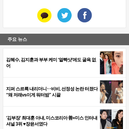
주요 뉴스
김혜수, 김지훈과 부부 케미 ‘얼빡샷’에도 굴욕 없
어
지퍼 스르륵 내리더니‥비비, 선정성 논란 터졌다
“왜 저래vs이게 워터밤” 시끌
‘김부장’ 최대훈 아내, 미스코리아 善+미스 인터내
셔널 3위 ♥장윤서였다