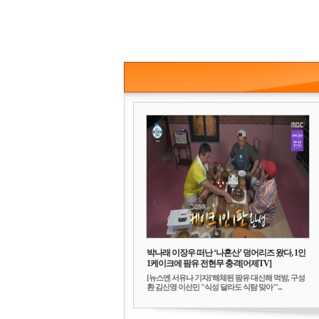
박나래 이장우 떠난 ‘나혼산’ 덩어리즈 왔다, 1인
1케이크에 팜유 전현무 충격[어제TV]
[뉴스엔 서유나 기자]'해체된 팜유 대신해 먹방, 구성
환 김신영 이선민 "식성 달라도 식탐 맞아"'...