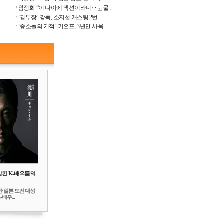
엄정화 “이 나이에 액션이라니‥눈물 ..
‘김부장’ 감독, 소지섭 캐스팅 2번 ..
‘중소돌의 기적’ 키오프, 3년만 사옥..
삼킨 K-배우들의
만 일본 도전 대성
배우...