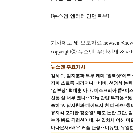
[뉴스엔 엔터테인먼트부]
기사제보 및 보도자료 newsen@news
copyrightⓒ 뉴스엔. 무단전재 & 
김혜수, 김지훈과 부부 케미 ‘얼빡샷’에도
지퍼 스르륵 내리더니‥비비, 선정성 논란 터
‘김부장’ 최대훈 아내, 미스코리아 善+미
신동 살 너무 뺐나‥37㎏ 감량 부작용 “못
송혜교, 남사친과 데이트서 흰 티셔츠+청
유재석 포기한 정준원? 태도 논란 그만, 김현
누가 봐도 김희선이네, 中 열차서 여신 미
아나운서♥배우 커플 탄생‥이유빈, 유일한 최