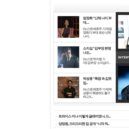
엄정화 “신체 나이 30
대, ...
[뉴스엔 배효주 기자]엄
정화가 30대 초반 신체
나이..
소지섭 “김부장 본명
나도...
[뉴스엔 하지원 기
자]'김부장' 소지섭이 ..
박성웅 “폭염 속 갑옷
입...
[뉴스엔 배효주 기자]박
성웅이 폭염에도 불구
하고 K..
-
트와이스 미나 이렇게 글래머였나, 드...
-
양정원, 으리으리한 집 공개 “시차 적...