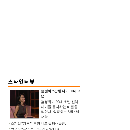
엄정화 “신체 나이 30대, 3
년..
엄정화가 30대 초반 신체
나이를 유지하는 비결을
밝혔다. 엄정화는 8월 4일
서울 ..
소지섭 “김부장 본명 나도 몰라‥들었..
박성웅 “폭염 속 갑옷 입고 말 타며 ..