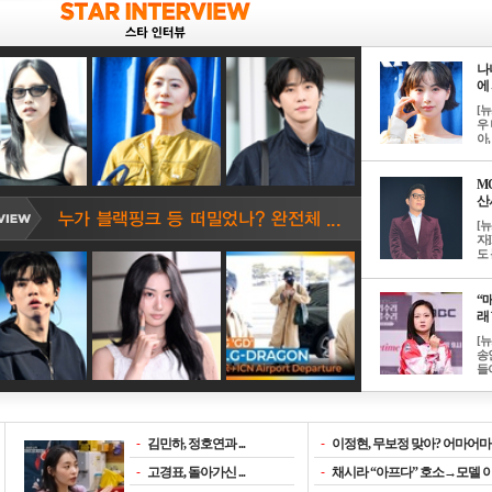
나
에 
[
우 
아, .
M
산서
[
자
도 
“매
래 
[
송
들이
-
김민하, 정호연과 ...
-
이정현, 무보정 맞아? 어마어마한
-
고경표, 돌아가신 ...
-
채시라 “아프다” 호소→모델 이소