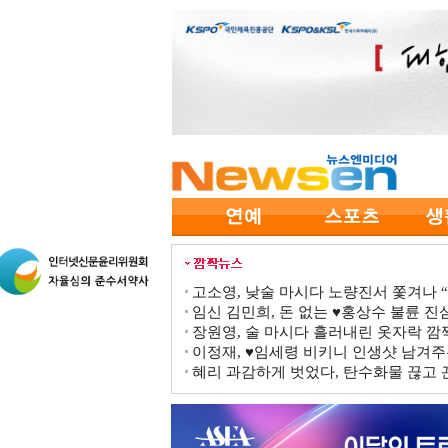
고소영, 낮술 마시다 노량진서 쫓겨나 “점
임신 김민희, 돈 없는 ♥홍상수 불륜 진심
장원영, 술 마시다 흘러내린 옷자락 
이정재, ♥임세령 비키니 인생샷 남겨주
혜리 과감하게 벗었다, 탄수화물 끊고 끈