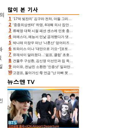
생의
‘17억 빚잔치’ 김구라 전처, 아들 그리는 “나 뿐인데” 친엄마 챙기는 효심 눈길
가
‘중증외상센터’ 하영, 4대째 의사 집안 인증 “증조부, 고종 황제 진료”(옥문아)[어제TV]
류혜영 대학 시절 패션 센스에 민호 충격 “레몬색 레깅스에 다리 없는 줄”(나혼산)
여에스더, 예능서 민낯 공개했다가 댓글에 충격 “눈 왜 저렇게 처졌냐고”(에스더TV)
박나래 이장우 떠난 ‘나혼산’ 덩어리즈 왔다, 1인 1케이크에 팜유 전현무 충격[어제TV]
화
트와이스 미나 ‘대만으로 가요~’[포토엔HD]
유재석이 달라졌다…‘쉼표, 클럽’ 초호화 코스에 주우재도 감탄 (놀면 뭐하니?)
있
건물주 구성환, 김신영 이선민과 집 옥상서 41만원 한우 파티 “화력이 성화봉송”(나혼산)
일
아이유, 전남친 소환한 ‘인증샷’ 일파만파 속…남사친 변우석 선물도 남겼나 ‘훈훈’
고경표, 돌아가신 母 언급 “난 아빠 못 될 듯” 족보 태운 부친 응원 뭉클(나혼산)
인