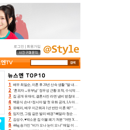
로그인
|
회원가입
배우 최일순, 이혼 후 20년 산속 생활 “딸 내가 버렸다고 원망‥맘 아파”(특종)[어제TV]
‘혼외자→유부남’ 정우성 근황 포착, 수식억 해킹 피해 후배 만났다 “존경하는”
집 공개 유재석, 결혼사진 라면 냄비 받침대 되고 분노‥가족사진도 피해(놀뭐)[어제TV]
백윤식 손녀+정시아 딸 첫 유화 공개, LA 아트쇼→서울국제조각페스타 작가다운 수준급 실력
유혜리, 배우 이근희과 1년 반만 이혼 왜? “식칼 꽂고 의자 던져” 충격 폭로(특종)[어제TV]
임지연, 그림 같은 발리 배경? 뼈말라 청순 비키니 핏에 상대 안 되네
김성수, ♥박소윤 집 이불 폐기 처분 “어떤 X이랑 썼을지 몰라” 질투(신랑수업2)[어제TV]
44kg 송가인 “비가 오나 눈이 오나” 매일 이 운동, 허벅지 근육량 상승+체지방 감소