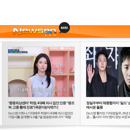
‘중증외상센터’ 하영, 4대째 의사 집안 인증 “증조
정일우부터 채종협까지 ‘일드’ 
부, 고종 황제 진료”(옥문아)[어제TV]
매서운 돌풍
[뉴스엔 이하나 기자]배우 하영이 4대째 의사 집안인
[뉴스엔 황지민 기자]정일우, 20년 
가정사를 공개했다. 8월 7일 방송된 KBS 2TV ‘옥탑
공…'횹사마' 이어 현지 판도 바꾼 K-
방...