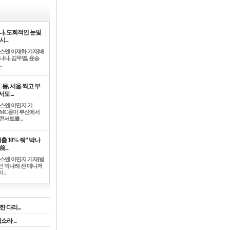
나, 도회적인 눈빛
시...
뉴스엔 이재하 기자]배
나나, 김무열, 윤승
.
C몽, 서울 찍고 부
도 ...
뉴스엔 이민지 기
]MC몽이 부산에서
콘서트를 ..
출 10% 줘” 박나
前...
뉴스엔 이민지 기자]방
인 박나래 전 매니저
 ..
 다리...
라 ...