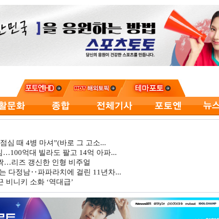
심 때 4병 마셔”(바로 그 고소...
…100억대 빌라도 팔고 14억 아파...
깜짝…리즈 갱신한 인형 비주얼
는 다정남‥파파라치에 걸린 11년차...
 비니키 소화 ‘역대급’