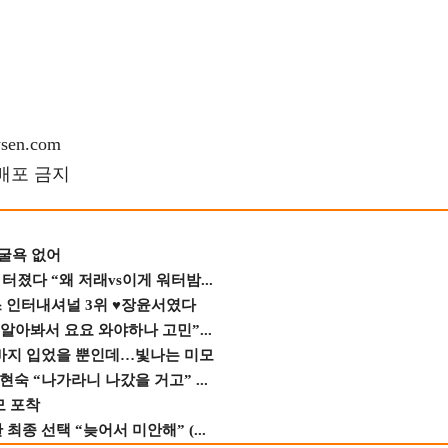
en.com
재배포 금지
 굴욕 없어
졌다 “왜 저래vs이게 워터밤...
스 인터내셔널 3위 ♥장윤서였다
 알아봐서 요요 와야하나 고민”...
바지 입었을 뿐인데…빛나는 미모
숙 “나가라니 나갔을 거고” ...
모 포착
종 선택 “늦어서 미안해” (...