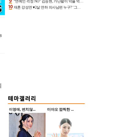
“연예인 걱정 NO” 김승현, 가난팔이 악플 억울할만‥아내+딸과 日 여행
재혼 강성연 ♥2살 연하 의사남편 누구? ‘그알’ 자문의에 훈남 비주얼 초엘리트 스펙 [종합]
8
인
희
이영애, 변치않...
미야오 깜찍한 ...