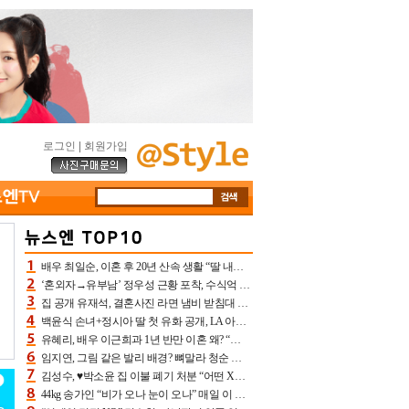
로그인
|
회원가입
배우 최일순, 이혼 후 20년 산속 생활 “딸 내가 버렸다고 원망‥맘 아파”(특종)[어제TV]
‘혼외자→유부남’ 정우성 근황 포착, 수식억 해킹 피해 후배 만났다 “존경하는”
집 공개 유재석, 결혼사진 라면 냄비 받침대 되고 분노‥가족사진도 피해(놀뭐)[어제TV]
백윤식 손녀+정시아 딸 첫 유화 공개, LA 아트쇼→서울국제조각페스타 작가다운 수준급 실력
유혜리, 배우 이근희과 1년 반만 이혼 왜? “식칼 꽂고 의자 던져” 충격 폭로(특종)[어제TV]
임지연, 그림 같은 발리 배경? 뼈말라 청순 비키니 핏에 상대 안 되네
김성수, ♥박소윤 집 이불 폐기 처분 “어떤 X이랑 썼을지 몰라” 질투(신랑수업2)[어제TV]
44kg 송가인 “비가 오나 눈이 오나” 매일 이 운동, 허벅지 근육량 상승+체지방 감소