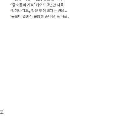
‘중소돌의 기적’ 키오프, 3년만 사옥..
강미나 “13kg 감량 후 예쁘다는 반응 ..
윤보미 결혼식 불참한 손나은 “판다로..
는
도