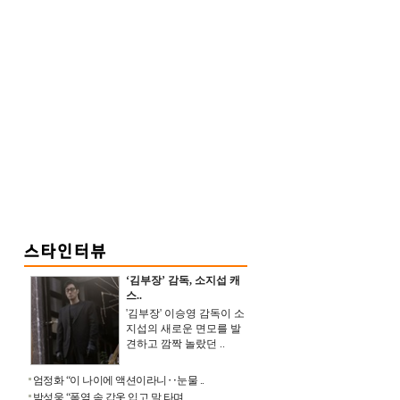
‘김부장’ 감독, 소지섭 캐
스..
'김부장' 이승영 감독이 소
지섭의 새로운 면모를 발
견하고 깜짝 놀랐던 ..
엄정화 “이 나이에 액션이라니‥눈물 ..
박성웅 “폭염 속 갑옷 입고 말 타며 ..