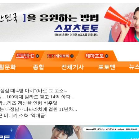
심 때 4병 마셔”(바로 그 고소...
…100억대 빌라도 팔고 14억 아파...
깜짝…리즈 갱신한 인형 비주얼
는 다정남‥파파라치에 걸린 11년차...
 비니키 소화 ‘역대급’