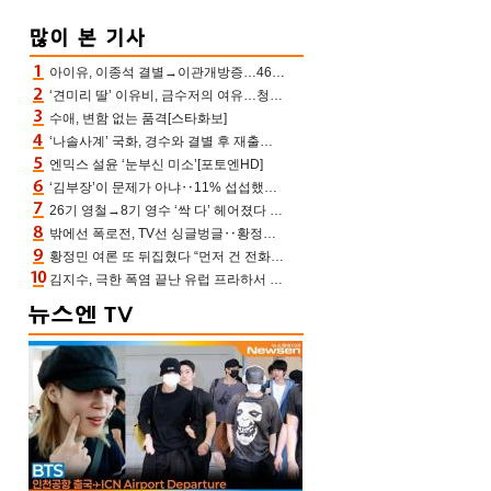
아이유, 이종석 결별→이관개방증…46장 꽉 채운 유애나 ♥ “열심히 사는 중”
‘견미리 딸’ 이유비, 금수저의 여유…청순 미모에 반전 슬림 라인
수애, 변함 없는 품격[스타화보]
‘나솔사계’ 국화, 경수와 결별 후 재출연…첫인상 3표 몰표
엔믹스 설윤 ‘눈부신 미소’[포토엔HD]
‘김부장’이 문제가 아냐‥11% 섭섭했던 ‘재벌X형사2’ 돈·빽 총동원해 컴백 [TV보고서]
26기 영철→8기 영수 ‘싹 다’ 헤어졌다 ‘나솔사계’ 충격의 현커 0쌍 (촌장TV)
밖에선 폭로전, TV선 싱글벙글‥황정민 ‘틈만 나면’ 출연, 피로감은 시청자 몫
황정민 여론 또 뒤집혔다 “먼저 건 전화 62통, 그만 연락해” vs 女팬 “녹취 다 올려” 진흙탕 싸움
김지수, 극한 폭염 끝난 유럽 프라하서 쾌적한 여름나기 “선풍기만으로 지내”