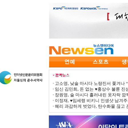
고소영, 낮술 마시다 노량진서 쫓겨나 “점
임신 김민희, 돈 없는 ♥홍상수 불륜 진심
장원영, 술 마시다 흘러내린 옷자락 
이정재, ♥임세령 비키니 인생샷 남겨주
혜리 과감하게 벗었다, 탄수화물 끊고 끈