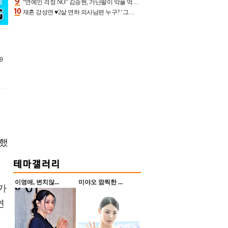
“연예인 걱정 NO” 김승현, 가난팔이 악플 억울할만‥아내+딸과 日 여행
재혼 강성연 ♥2살 연하 의사남편 누구? ‘그알’ 자문의에 훈남 비주얼 초엘리트 스펙 [종합]
9
보
연했
이영애, 변치않...
미야오 깜찍한 ...
가
연