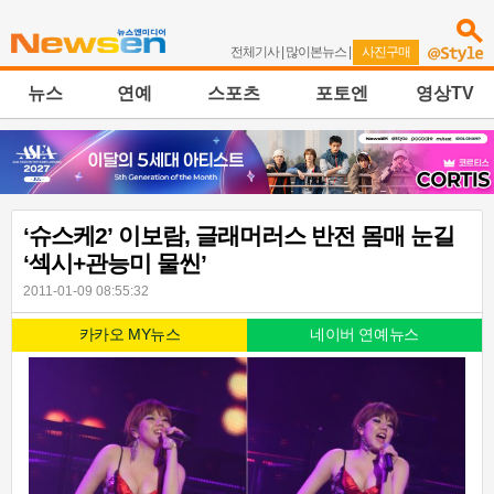
전체기사
|
많이본뉴스
|
사진구매
뉴스
연예
스포츠
포토엔
영상TV
‘슈스케2’ 이보람, 글래머러스 반전 몸매 눈길
‘섹시+관능미 물씬’
2011-01-09 08:55:32
카카오 MY뉴스
네이버 연예뉴스