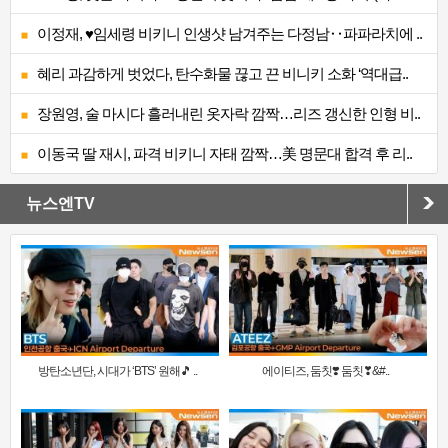
이정재, ♥임세령 비키니 인생샷 남겨주는 다정남‥파파라치에 ..
혜리 과감하게 벗었다, 탄수화물 끊고 끈 비니키 소화 ‘역대급..
장원영, 술 마시다 흘러내린 옷자락 깜짝…리즈 갱신한 인형 비..
이동국 딸 재시, 파격 비키니 자태 깜짝…美 명문대 합격 후 리..
뉴스엔TV
방탄소년단, 시대가 ‘BTS’ 원해🎵 ..
에이티즈, 둠칫❣️ 둠칫❣&#..