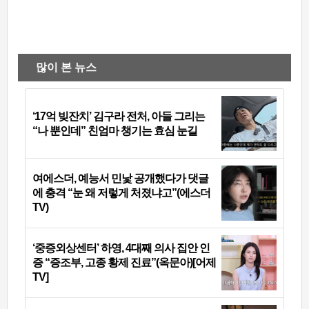
많이 본 뉴스
‘17억 빚잔치’ 김구라 전처, 아들 그리는
“나 뿐인데” 친엄마 챙기는 효심 눈길
여에스더, 예능서 민낯 공개했다가 댓글
에 충격 “눈 왜 저렇게 처졌냐고”(에스더
TV)
‘중증외상센터’ 하영, 4대째 의사 집안 인
증 “증조부, 고종 황제 진료”(옥문아)[어제
TV]