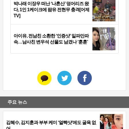
박나래 이장우 떠난 ‘나혼산’ 덩어리즈 왔
다, 1인 1케이크에 팜유 전현무 충격[어제
TV]
아이유, 전남친 소환한 ‘인증샷’ 일파만파
속…남사친 변우석 선물도 남겼나 ‘훈훈’
주요 뉴스
김혜수, 김지훈과 부부 케미 ‘얼빡샷’에도 굴욕 없
어