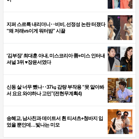
지퍼 스르륵 내리더니‥비비, 선정성 논란 터졌다
“왜 저래vs이게 워터밤” 시끌
‘김부장’ 최대훈 아내, 미스코리아 善+미스 인터내
셔널 3위 ♥장윤서였다
신동 살 너무 뺐나‥37㎏ 감량 부작용 “못 알아봐
서 요요 와야하나 고민”(전현무계획4)
송혜교, 남사친과 데이트서 흰 티셔츠+청바지 입
었을 뿐인데…빛나는 미모