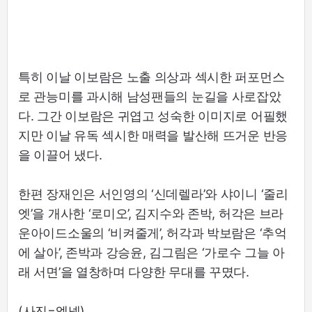
특히 이날 이보람은 노출 의상과 섹시한 퍼포먼스
로 관능미를 과시해 남성팬들의 눈길을 사로잡았
다. 그간 이보람은 귀엽고 성숙한 이미지로 어필했
지만 이날 유독 섹시한 매력을 발산해 뜨거운 반응
을 이끌어 냈다.
한편 장재인은 서인영의 ‘신데렐라’와 샤이니 ‘줄리
엣’을 개사한 ‘로미오’, 김지수와 존박, 허각은 브라
운아이드소울의 ‘비켜줄게’, 허각과 박보람은 ‘추억
에 살아’, 존박과 강승윤, 김그림은 ‘가로수 그늘 아
래 서면’을 열창하며 다양한 무대를 꾸몄다.
(사진=엠넷)