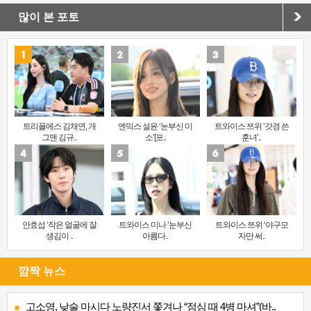
많이 본 포토
트리플에스 김채연, 개
엔믹스 설윤 ‘눈부신 미
트와이스 쯔위 ‘갓경 쓴
그맨 김규..
소’[포..
훈녀’..
안효섭 ‘작은 얼굴에 잘
트와이스 미나 ‘눈부신
트와이스 쯔위 ‘야구모
생김이 ..
아름다..
자만 써..
깜짝 뉴스
고소영, 낮술 마시다 노량진서 쫓겨나 “점심 때 4병 마셔”(바..