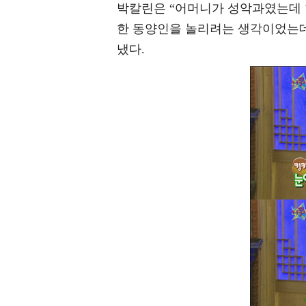
박칼린은 “어머니가 성악과였는데 학교
한 동양인을 놀리려는 생각이었는데
냈다.