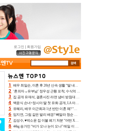
로그인
|
회원가입
배우 최일순, 이혼 후 20년 산속 생활 “딸 내가 버렸다고 원망‥맘 아파”(특종)[어제TV]
‘혼외자→유부남’ 정우성 근황 포착, 수식억 해킹 피해 후배 만났다 “존경하는”
집 공개 유재석, 결혼사진 라면 냄비 받침대 되고 분노‥가족사진도 피해(놀뭐)[어제TV]
백윤식 손녀+정시아 딸 첫 유화 공개, LA 아트쇼→서울국제조각페스타 작가다운 수준급 실력
유혜리, 배우 이근희과 1년 반만 이혼 왜? “식칼 꽂고 의자 던져” 충격 폭로(특종)[어제TV]
임지연, 그림 같은 발리 배경? 뼈말라 청순 비키니 핏에 상대 안 되네
김성수, ♥박소윤 집 이불 폐기 처분 “어떤 X이랑 썼을지 몰라” 질투(신랑수업2)[어제TV]
44kg 송가인 “비가 오나 눈이 오나” 매일 이 운동, 허벅지 근육량 상승+체지방 감소