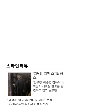
‘김부장’ 감독, 소지섭 캐
스..
'김부장' 이승영 감독이 소
지섭의 새로운 면모를 발
견하고 깜짝 놀랐던 ..
엄정화 “이 나이에 액션이라니‥눈물 ..
박성웅 “폭염 속 갑옷 입고 말 타며 ..