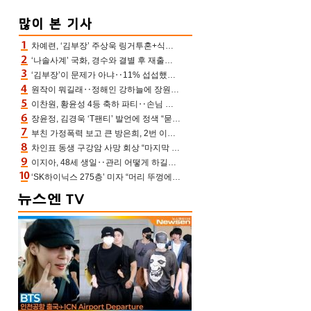
차예련, ‘김부장’ 주상욱 링거투혼+식스팩 비화 “옷 벗는데 아저씨는 안 된다고”(차장금)
‘나솔사계’ 국화, 경수와 결별 후 재출연…첫인상 3표 몰표
‘김부장’이 문제가 아냐‥11% 섭섭했던 ‘재벌X형사2’ 돈·빽 총동원해 컴백 [TV보고서]
원작이 뭐길래‥정해인 강하늘에 장원영까지 참여한 이 영화
이찬원, 황윤성 4등 축하 파티‥손님 모으려 블랙핑크 지수와 친한 척(편스토랑)[어제TV]
장윤정, 김경욱 ‘T팬티’ 발언에 정색 “묻지 않았는데, 그것도 성희롱”(장공장)
부친 가정폭력 보고 큰 방은희, 2번 이혼 후 잠수→母 고독사에 자책(특종세상)[어제TV]
차인표 동생 구강암 사망 회상 “마지막 순간 동생 손 잡아준 신애라, 두고두고 고마워” (신애라이프)
이지아, 48세 생일‥관리 어떻게 하길래 놀라운 동안 미모
‘SK하이닉스 275층’ 미자 “머리 뚜껑에서 사, 주식만 안 해도 돈 버는 것”