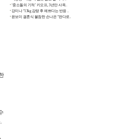
‘중소돌의 기적’ 키오프, 3년만 사옥..
강미나 “13kg 감량 후 예쁘다는 반응 ..
윤보미 결혼식 불참한 손나은 “판다로..
한
셋
수
.