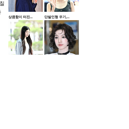
훤칠
아
상큼함이 터진...
단발인형 우기,...