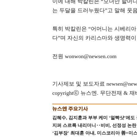
이에 대해 박칼린은 “모녀만 할머니
는 두달을 드러누웠다”고 말해 웃
특히 박칼린은 “어머니는 시베리아 
다”며 자신의 카리스마와 생명력이
전원 wonwon@newsen.com
기사제보 및 보도자료 newsen@news
copyrightⓒ 뉴스엔. 무단전재 & 
김혜수, 김지훈과 부부 케미 ‘얼빡샷’에도
지퍼 스르륵 내리더니‥비비, 선정성 논란 터
‘김부장’ 최대훈 아내, 미스코리아 善+미