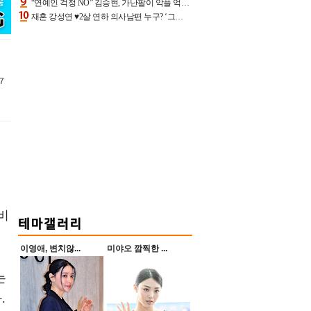
“연예인 걱정 NO” 김승현, 가난팔이 악플 억울할만‥아내+딸과 日 여행
재혼 강성연 ♥2살 연하 의사남편 누구? ‘그알’ 자문의에 훈남 비주얼 초엘리트 스펙 [종합]
7
비
이영애, 변치않...
미야오 깜찍한 ...
는
.