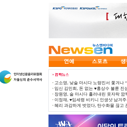
고소영, 낮술 마시다 노량진서 쫓겨나 “점
임신 김민희, 돈 없는 ♥홍상수 불륜 진심
장원영, 술 마시다 흘러내린 옷자락 
이정재, ♥임세령 비키니 인생샷 남겨주
혜리 과감하게 벗었다, 탄수화물 끊고 끈