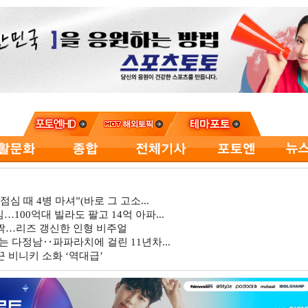
심 때 4병 마셔”(바로 그 고소...
…100억대 빌라도 팔고 14억 아파...
깜짝…리즈 갱신한 인형 비주얼
는 다정남‥파파라치에 걸린 11년차...
 비니키 소화 ‘역대급’