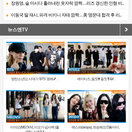
장원영, 술 마시다 흘러내린 옷자락 깜짝…리즈 갱신한 인형 비..
이동국 딸 재시, 파격 비키니 자태 깜짝…美 명문대 합격 후 리..
뉴스엔TV
방탄소년단, 시대가 ‘BTS’ 원해🎵 ..
에이티즈, 둠칫❣️ 둠칫❣&#..
미야오(MEOVV), 미모가 넘사벽 (출
에스파(aespa), 죄송해요🥺🎤마이..