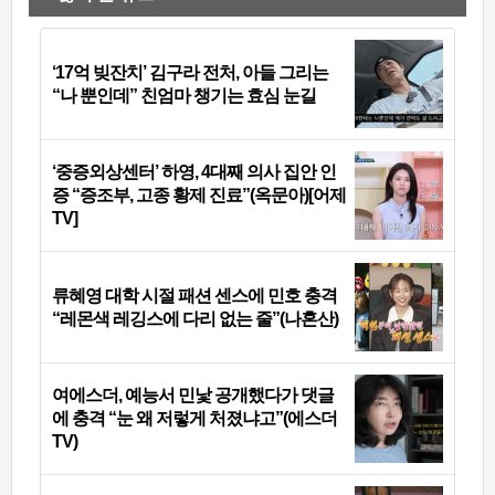
‘17억 빚잔치’ 김구라 전처, 아들 그리는
“나 뿐인데” 친엄마 챙기는 효심 눈길
‘중증외상센터’ 하영, 4대째 의사 집안 인
증 “증조부, 고종 황제 진료”(옥문아)[어제
TV]
류혜영 대학 시절 패션 센스에 민호 충격
“레몬색 레깅스에 다리 없는 줄”(나혼산)
여에스더, 예능서 민낯 공개했다가 댓글
에 충격 “눈 왜 저렇게 처졌냐고”(에스더
TV)