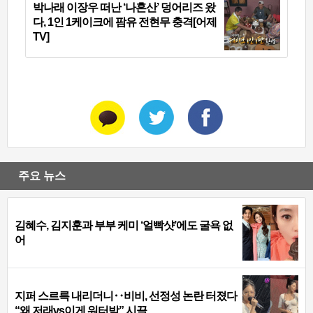
박나래 이장우 떠난 ‘나혼산’ 덩어리즈 왔
다, 1인 1케이크에 팜유 전현무 충격[어제
TV]
주요 뉴스
김혜수, 김지훈과 부부 케미 ‘얼빡샷’에도 굴욕 없
어
지퍼 스르륵 내리더니‥비비, 선정성 논란 터졌다
“왜 저래vs이게 워터밤” 시끌