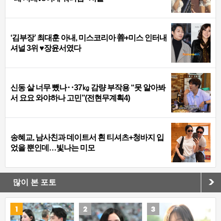
‘김부장’ 최대훈 아내, 미스코리아 善+미스 인터내
셔널 3위 ♥장윤서였다
신동 살 너무 뺐나‥37㎏ 감량 부작용 “못 알아봐
서 요요 와야하나 고민”(전현무계획4)
송혜교, 남사친과 데이트서 흰 티셔츠+청바지 입
었을 뿐인데…빛나는 미모
많이 본 포토