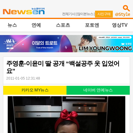
전체기사
|
많이본뉴스
|
사진구매
뉴스
연예
스포츠
포토엔
영상TV
주영훈-이윤미 딸 공개 “백설공주 옷 입었어
요”
2011-01-05 12:31:48
카카오 MY뉴스
네이버 연예뉴스