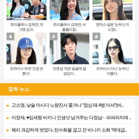
트리플에스 김채연, 개
트리플에스 김채연, 서
엔믹스 설윤 ‘눈부신 미
그맨 김규..
울월드컵..
소’[포..
트와이스 쯔위 ‘갓경 쓴
안효섭 ‘작은 얼굴에 잘
트와이스 미나 ‘눈부신
훈녀’..
생김이 ..
아름다..
깜짝 뉴스
고소영, 낮술 마시다 노량진서 쫓겨나 “점심 때 4병 마셔”(바..
이정재, ♥임세령 비키니 인생샷 남겨주는 다정남‥파파라치에 ..
혜리 과감하게 벗었다, 탄수화물 끊고 끈 비니키 소화 ‘역대급..