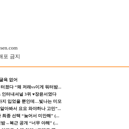
en.com
재배포 금지
 굴욕 없어
졌다 “왜 저래vs이게 워터밤...
스 인터내셔널 3위 ♥장윤서였다
바지 입었을 뿐인데…빛나는 미모
 알아봐서 요요 와야하나 고민”...
종 선택 “늦어서 미안해” (...
→복근 공개 “너무 야해” (...