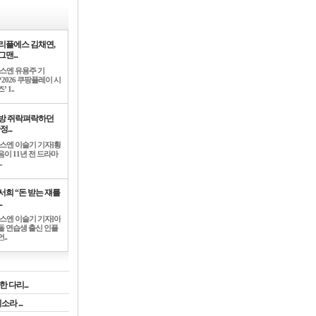
리플에스 김채연,
맨...
뉴스엔 유용주 기
‘2026 쿠팡플레이 시
’ 1..
방 쥐락펴락하던
정...
뉴스엔 이슬기 기자]황
음이 11년 전 드라마
.
서희 “돈 받는 쟤를
.
뉴스엔 이슬기 기자]아
돌 연습생 출신 인플
..
 다리...
라 ...