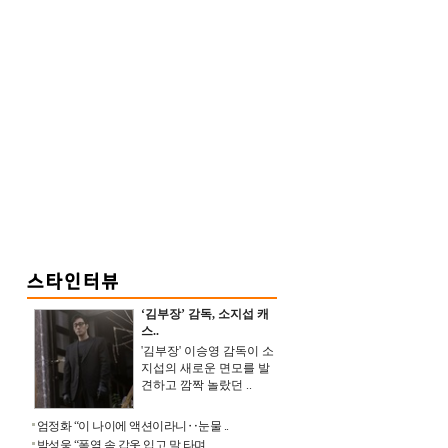
‘김부장’ 감독, 소지섭 캐
스..
'김부장' 이승영 감독이 소
지섭의 새로운 면모를 발
견하고 깜짝 놀랐던 ..
엄정화 “이 나이에 액션이라니‥눈물 ..
박성웅 “폭염 속 갑옷 입고 말 타며 ..