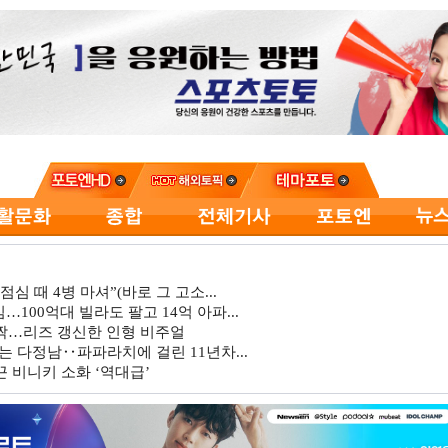
심 때 4병 마셔”(바로 그 고소...
…100억대 빌라도 팔고 14억 아파...
깜짝…리즈 갱신한 인형 비주얼
는 다정남‥파파라치에 걸린 11년차...
 비니키 소화 ‘역대급’