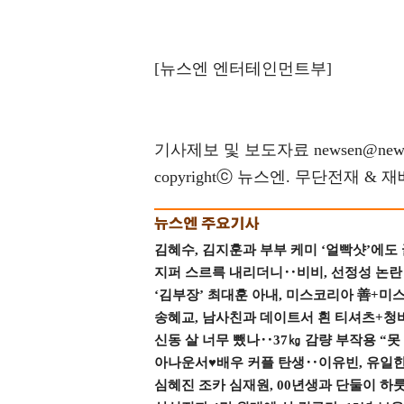
[뉴스엔 엔터테인먼트부]
기사제보 및 보도자료 newsen@news
copyrightⓒ 뉴스엔. 무단전재 & 
김혜수, 김지훈과 부부 케미 ‘얼빡샷’에도
지퍼 스르륵 내리더니‥비비, 선정성 논란 터
‘김부장’ 최대훈 아내, 미스코리아 善+미
송혜교, 남사친과 데이트서 흰 티셔츠+청
신동 살 너무 뺐나‥37㎏ 감량 부작용 “못
아나운서♥배우 커플 탄생‥이유빈, 유일한 최
심혜진 조카 심재원, 00년생과 단둘이 하룻밤