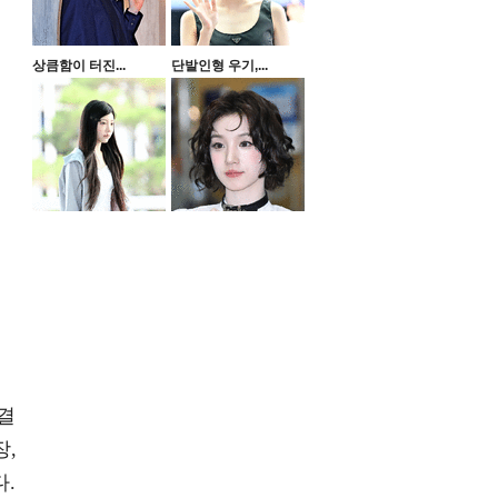
상큼함이 터진...
단발인형 우기,...
결
장,
.