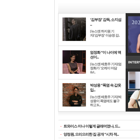
‘김부장’ 감독, 소지섭
...
[뉴스엔 하지원 기
자]'김부장' 이승영 감..
엄정화 “이 나이에 액
션이...
[뉴스엔 배효주 기자]엄
정화가 '오케이 마담
&#..
박성웅 “폭염 속 갑옷
입...
[뉴스엔 배효주 기자]박
성웅이 폭염에도 불구
하고 K..
-
트와이스 미나 이렇게 글래머였나, 드...
-
양정원, 으리으리한 집 공개 “시차 적...