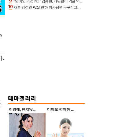
“연예인 걱정 NO” 김승현, 가난팔이 악플 억울할만‥아내+딸과 日 여행
재혼 강성연 ♥2살 연하 의사남편 누구? ‘그알’ 자문의에 훈남 비주얼 초엘리트 스펙 [종합]
9
.
데
합
이영애, 변치않...
미야오 깜찍한 ...