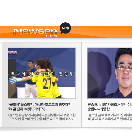
‘골때녀’ 올스타전, 마시마 포트트릭 맹추격전
류승룡, ‘비광’ 간담회서 두번이나
5:4 골 잔치 ‘짜릿’ [어제TV]
송합니다”[종합]
[뉴스엔 유경상 기자]실력 있는 선수들이 새로운 조합
[뉴스엔 글 배효주 기자/사진 이재
으로 모인 올스타전인 만큼 빠른 속도로 골이 터지며
'비광' 제작보고회에서 두 번이나 공식
...