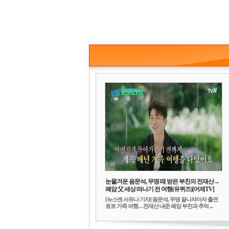
눈물겨운 음문석, 무명 때 받은 부친의 전재산→
폐암 父 세상 떠나기 전 여행(유퀴즈)[어제TV]
[뉴스엔 서유나 기자]'음문석, 무명 끝나자마자 출연
료로 가족 여행…전재산 내준 폐암 부친과 추억 ...