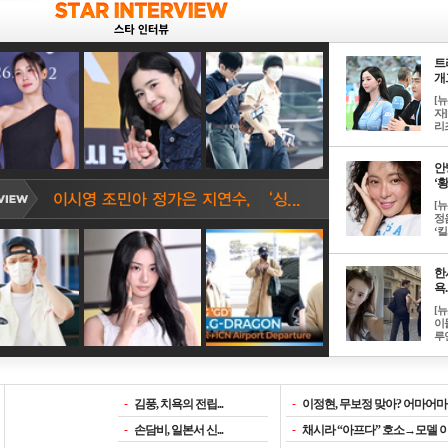
트
개그
[
자]
리즈
안
‘황
[
정
‘킬.
한
욕..
[
이
루언
-
김풍, 치욕의 전립...
-
이정현, 무보정 맞아? 어마어마한
-
손담비, 일본서 신...
-
채시라 “아프다” 호소→모델 이소