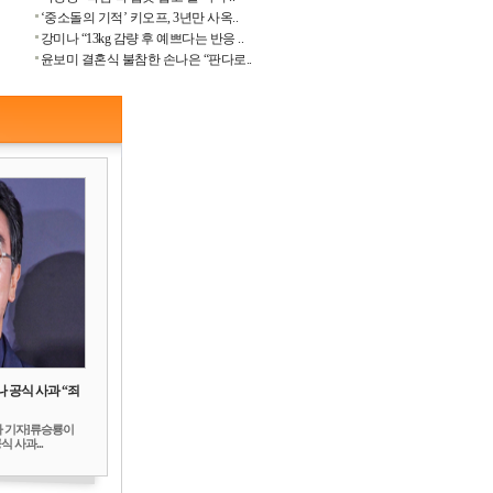
‘중소돌의 기적’ 키오프, 3년만 사옥..
강미나 “13kg 감량 후 예쁘다는 반응 ..
윤보미 결혼식 불참한 손나은 “판다로..
 공식 사과 “죄
하 기자]류승룡이
 사과...