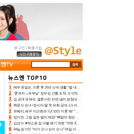
로그인
|
회원가입
배우 최일순, 이혼 후 20년 산속 생활 “딸 내가 버렸다고 원망‥맘 아파”(특종)[어제TV]
‘혼외자→유부남’ 정우성 근황 포착, 수식억 해킹 피해 후배 만났다 “존경하는”
집 공개 유재석, 결혼사진 라면 냄비 받침대 되고 분노‥가족사진도 피해(놀뭐)[어제TV]
백윤식 손녀+정시아 딸 첫 유화 공개, LA 아트쇼→서울국제조각페스타 작가다운 수준급 실력
유혜리, 배우 이근희과 1년 반만 이혼 왜? “식칼 꽂고 의자 던져” 충격 폭로(특종)[어제TV]
임지연, 그림 같은 발리 배경? 뼈말라 청순 비키니 핏에 상대 안 되네
김성수, ♥박소윤 집 이불 폐기 처분 “어떤 X이랑 썼을지 몰라” 질투(신랑수업2)[어제TV]
44kg 송가인 “비가 오나 눈이 오나” 매일 이 운동, 허벅지 근육량 상승+체지방 감소