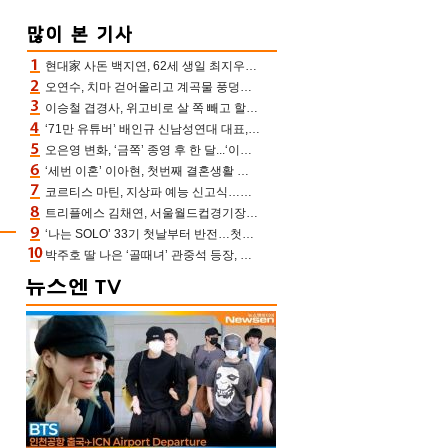
현대家 사돈 백지연, 62세 생일 최지우와 “올해도 함께” 이영애 신애라도 축하
오연수, 치마 걷어올리고 계곡물 풍덩‥무더위 잊은 제주 휴가
이승철 겹경사, 위고비로 살 쪽 빼고 할아버지 된다‥마음으로 낳은 딸 임신 자랑(유퀴즈)
‘71만 유튜버’ 배인규 신남성연대 대표, 오늘(5일) 숨진 채 발견…향년 36세
오은영 변화, ‘금쪽’ 종영 후 한 달...‘이것’ 끊고 살 뺀 모습 포착 “날씬하다!”
‘세번 이혼’ 이아현, 첫번째 결혼생활 떠올리며 눈물 “첫 남편에 미안해”(새롭게하소서)
코르티스 마틴, 지상파 예능 신고식…저작권 지분 분배 방식까지 공개(라스)
트리플에스 김채연, 서울월드컵경기장에 뜬 맨시티 여신 [포토엔HD]
‘나는 SOLO’ 33기 첫날부터 반전…첫인상 0표 영호, 호감남 급부상
박주호 딸 나은 ‘골때녀’ 관중석 등장, 김민재 복제인간 보고 혼란 [결정적장면]