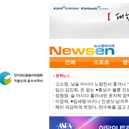
고소영, 낮술 마시다 노량진서 쫓겨나 “점
임신 김민희, 돈 없는 ♥홍상수 불륜 진심
장원영, 술 마시다 흘러내린 옷자락 
이정재, ♥임세령 비키니 인생샷 남겨주
혜리 과감하게 벗었다, 탄수화물 끊고 끈