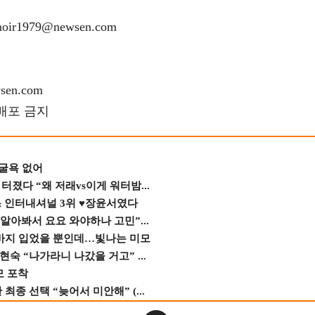
ir1979@newsen.com
en.com
재배포 금지
 굴욕 없어
졌다 “왜 저래vs이게 워터밤...
스 인터내셔널 3위 ♥장윤서였다
 알아봐서 요요 와야하나 고민”...
바지 입었을 뿐인데…빛나는 미모
숙 “나가라니 나갔을 거고” ...
모 포착
종 선택 “늦어서 미안해” (...