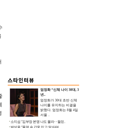
국
수
올
배
엄정화 “신체 나이 30대, 3
년..
좋
엄정화가 30대 초반 신체
에
나이를 유지하는 비결을
밝혔다. 엄정화는 8월 4일
명
서울 ..
소지섭 “김부장 본명 나도 몰라‥들었..
박성웅 “폭염 속 갑옷 입고 말 타며 ..