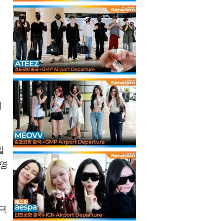
리
밀
촬영
극