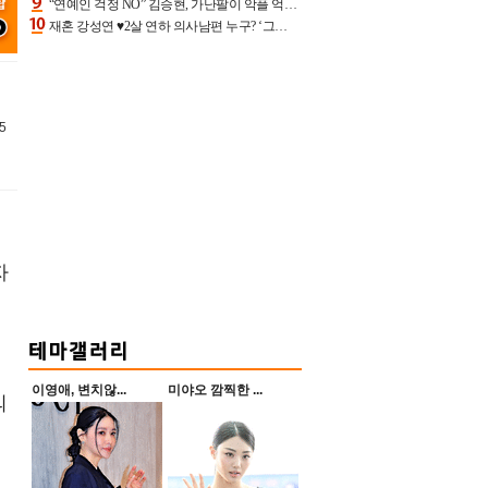
“연예인 걱정 NO” 김승현, 가난팔이 악플 억울할만‥아내+딸과 日 여행
재혼 강성연 ♥2살 연하 의사남편 누구? ‘그알’ 자문의에 훈남 비주얼 초엘리트 스펙 [종합]
5
자
이영애, 변치않...
미야오 깜찍한 ...
의