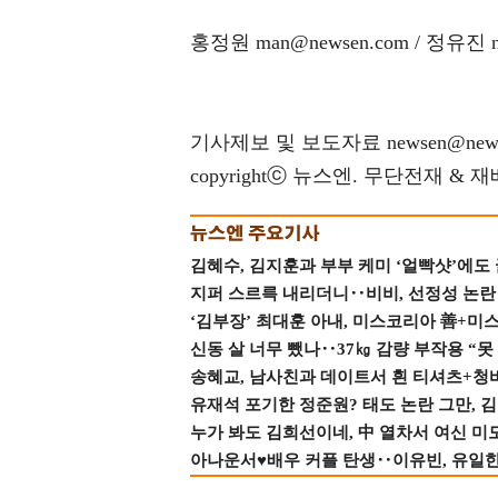
홍정원 man@newsen.com / 정유진 no
기사제보 및 보도자료 newsen@news
copyrightⓒ 뉴스엔. 무단전재 & 
김혜수, 김지훈과 부부 케미 ‘얼빡샷’에도
지퍼 스르륵 내리더니‥비비, 선정성 논란 터
‘김부장’ 최대훈 아내, 미스코리아 善+미
신동 살 너무 뺐나‥37㎏ 감량 부작용 “못
송혜교, 남사친과 데이트서 흰 티셔츠+청
유재석 포기한 정준원? 태도 논란 그만, 김현
누가 봐도 김희선이네, 中 열차서 여신 미
아나운서♥배우 커플 탄생‥이유빈, 유일한 최