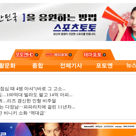
심 때 4병 마셔”(바로 그 고소...
…100억대 빌라도 팔고 14억 아파...
깜짝…리즈 갱신한 인형 비주얼
는 다정남‥파파라치에 걸린 11년차...
 비니키 소화 ‘역대급’