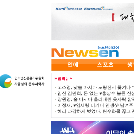
고소영, 낮술 마시다 노량진서 쫓겨나 “점
임신 김민희, 돈 없는 ♥홍상수 불륜 진심
장원영, 술 마시다 흘러내린 옷자락 
이정재, ♥임세령 비키니 인생샷 남겨주
혜리 과감하게 벗었다, 탄수화물 끊고 끈