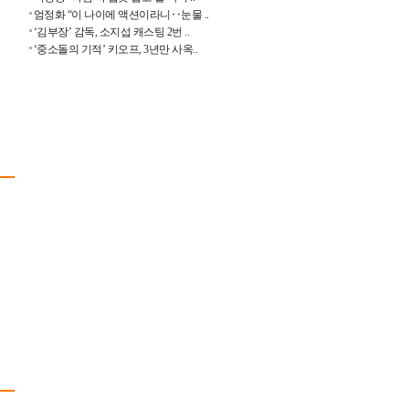
엄정화 “이 나이에 액션이라니‥눈물 ..
‘김부장’ 감독, 소지섭 캐스팅 2번 ..
‘중소돌의 기적’ 키오프, 3년만 사옥..