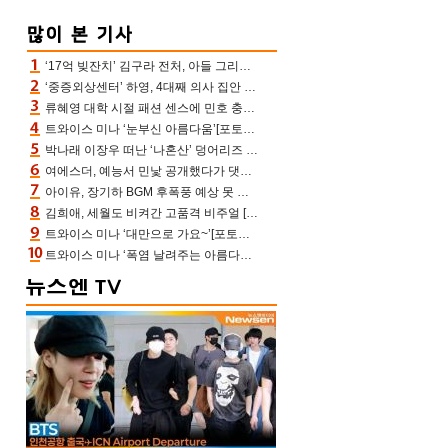
‘17억 빚잔치’ 김구라 전처, 아들 그리는 “나 뿐인데” 친엄마 챙기는 효심 눈길
‘중증외상센터’ 하영, 4대째 의사 집안 인증 “증조부, 고종 황제 진료”(옥문아)[어제TV]
류혜영 대학 시절 패션 센스에 민호 충격 “레몬색 레깅스에 다리 없는 줄”(나혼산)
트와이스 미나 ‘눈부신 아름다움’[포토엔HD]
박나래 이장우 떠난 ‘나혼산’ 덩어리즈 왔다, 1인 1케이크에 팜유 전현무 충격[어제TV]
여에스더, 예능서 민낯 공개했다가 댓글에 충격 “눈 왜 저렇게 처졌냐고”(에스더TV)
아이유, 장기하 BGM 후폭풍 예상 못 했나‥삭제 오보→윤가이까지 엮여 시끌
김희애, 세월도 비켜간 고품격 비주얼 [포토엔HD]
트와이스 미나 ‘대만으로 가요~’[포토엔HD]
트와이스 미나 ‘폭염 날려주는 아름다움’[포토엔HD]