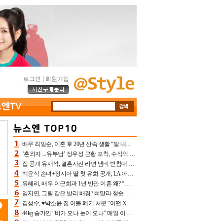
로그인
|
회원가입
배우 최일순, 이혼 후 20년 산속 생활 “딸 내가 버렸다고 원망‥맘 아파”(특종)[어제TV]
‘혼외자→유부남’ 정우성 근황 포착, 수식억 해킹 피해 후배 만났다 “존경하는”
집 공개 유재석, 결혼사진 라면 냄비 받침대 되고 분노‥가족사진도 피해(놀뭐)[어제TV]
백윤식 손녀+정시아 딸 첫 유화 공개, LA 아트쇼→서울국제조각페스타 작가다운 수준급 실력
유혜리, 배우 이근희과 1년 반만 이혼 왜? “식칼 꽂고 의자 던져” 충격 폭로(특종)[어제TV]
임지연, 그림 같은 발리 배경? 뼈말라 청순 비키니 핏에 상대 안 되네
김성수, ♥박소윤 집 이불 폐기 처분 “어떤 X이랑 썼을지 몰라” 질투(신랑수업2)[어제TV]
44kg 송가인 “비가 오나 눈이 오나” 매일 이 운동, 허벅지 근육량 상승+체지방 감소