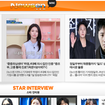
‘중증외상센터’ 하영, 4대째 의사 집안 인증 “증조
정일우부터 채종협까지 ‘일드’ 
부, 고종 황제 진료”(옥문아)[어제TV]
매서운 돌풍
[뉴스엔 이하나 기자]배우 하영이 4대째 의사 집안인
[뉴스엔 황지민 기자]정일우, 20년 
가정사를 공개했다. 8월 7일 방송된 KBS 2TV ‘옥탑
공…'횹사마' 이어 현지 판도 바꾼 K-
방...
나
에 