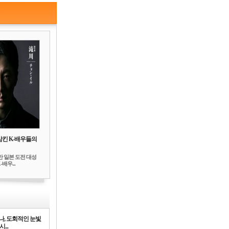
삼킨 K-배우들의
만 일본 도전 대성
배우...
나, 도회적인 눈빛
시...