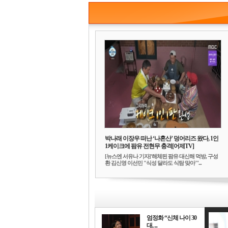
박나래 이장우 떠난 ‘나혼산’ 덩어리즈 왔다, 1인
1케이크에 팜유 전현무 충격[어제TV]
[뉴스엔 서유나 기자]'해체된 팜유 대신해 먹방, 구성
환 김신영 이선민 "식성 달라도 식탐 맞아"'...
엄정화 “신체 나이 30
대, ...