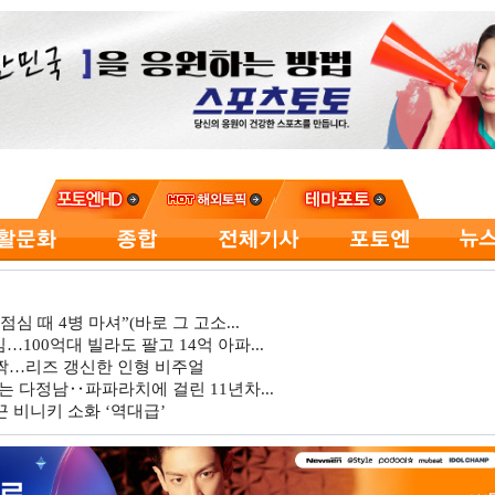
심 때 4병 마셔”(바로 그 고소...
…100억대 빌라도 팔고 14억 아파...
깜짝…리즈 갱신한 인형 비주얼
는 다정남‥파파라치에 걸린 11년차...
 비니키 소화 ‘역대급’