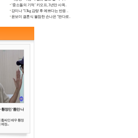
‘중소돌의 기적’ 키오프, 3년만 사옥..
강미나 “13kg 감량 후 예쁘다는 반응 ..
윤보미 결혼식 불참한 손나은 “판다로..
‥황정민 ‘틈만 나
 휩싸인 배우 황정
예정...