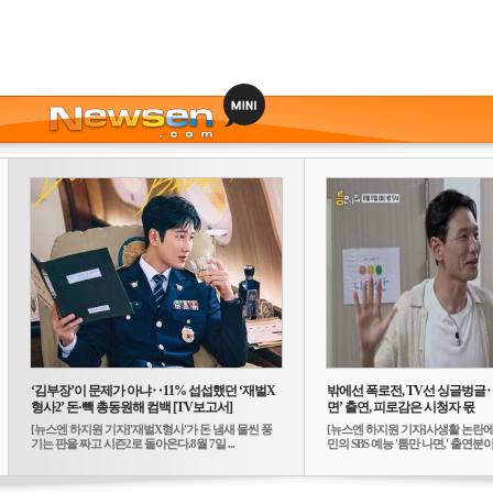
‘김부장’이 문제가 아냐‥11% 섭섭했던 ‘재벌X
밖에선 폭로전, TV선 싱글벙글
형사2’ 돈·빽 총동원해 컴백 [TV보고서]
면’ 출연, 피로감은 시청자 몫
[뉴스엔 하지원 기자]'재벌X형사'가 돈 냄새 물씬 풍
[뉴스엔 하지원 기자]사생활 논란에
기는 판을 짜고 시즌2로 돌아온다.8월 7일 ...
민의 SBS 예능 '틈만 나면,' 출연분이 