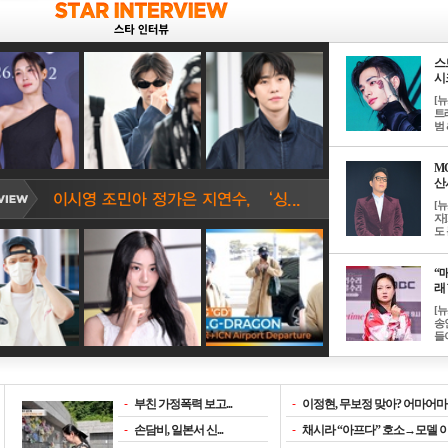
스
시크
[
트
범 &
M
산서
[
자
도 
“매
래 
[
송
들이
-
부친 가정폭력 보고...
-
이정현, 무보정 맞아? 어마어마한
-
손담비, 일본서 신...
-
채시라 “아프다” 호소→모델 이소