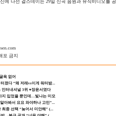
신에 나선 걸스데이는 29일 신곡 음원과 뮤직비디오를 
en.com
재배포 금지
 굴욕 없어
졌다 “왜 저래vs이게 워터밤...
스 인터내셔널 3위 ♥장윤서였다
바지 입었을 뿐인데…빛나는 미모
 알아봐서 요요 와야하나 고민”...
종 선택 “늦어서 미안해” (...
→복근 공개 “너무 야해” (...