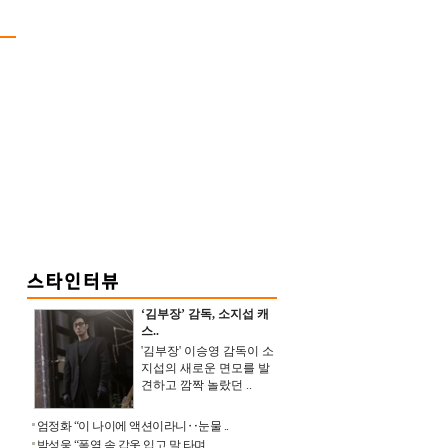
‘김부장’ 감독, 소지섭 캐
스..
'김부장' 이승영 감독이 소
지섭의 새로운 면모를 발
견하고 깜짝 놀랐던 ..
엄정화 “이 나이에 액션이라니‥눈물 ..
박성웅 “폭염 속 갑옷 입고 말 타며 ..