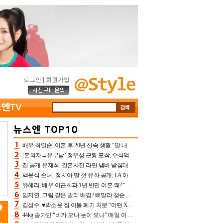
로그인
|
회원가입
배우 최일순, 이혼 후 20년 산속 생활 “딸 내가 버렸다고 원망‥맘 아파”(특종)[어제TV]
‘혼외자→유부남’ 정우성 근황 포착, 수식억 해킹 피해 후배 만났다 “존경하는”
집 공개 유재석, 결혼사진 라면 냄비 받침대 되고 분노‥가족사진도 피해(놀뭐)[어제TV]
백윤식 손녀+정시아 딸 첫 유화 공개, LA 아트쇼→서울국제조각페스타 작가다운 수준급 실력
유혜리, 배우 이근희과 1년 반만 이혼 왜? “식칼 꽂고 의자 던져” 충격 폭로(특종)[어제TV]
임지연, 그림 같은 발리 배경? 뼈말라 청순 비키니 핏에 상대 안 되네
김성수, ♥박소윤 집 이불 폐기 처분 “어떤 X이랑 썼을지 몰라” 질투(신랑수업2)[어제TV]
44kg 송가인 “비가 오나 눈이 오나” 매일 이 운동, 허벅지 근육량 상승+체지방 감소