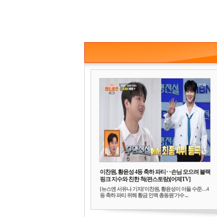
이찬원, 황윤성 4등 축하 파티‥손님 모으려 블랙
핑크 지수와 친한 척(편스토랑)[어제TV]
[뉴스엔 서유나 기자]'이찬원, 황윤성이 아들 수준…4
등 축하 파티 위해 황금 인맥 총동원'가수 ...