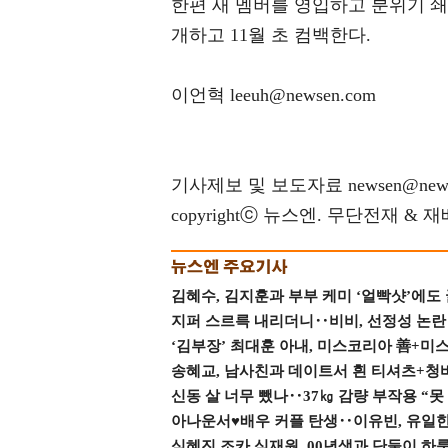
한편 새 멤버를 영입하고 분위기 쇄
개하고 11월 초 컴백한다.
이언혁 leeuh@newsen.com
기사제보 및 보도자료 newsen@news
copyrightⓒ 뉴스엔. 무단전재 & 
김혜수, 김지훈과 부부 케미 ‘얼빡샷’에도
지퍼 스르륵 내리더니‥비비, 선정성 논란 터
‘김부장’ 최대훈 아내, 미스코리아 善+미
송혜교, 남사친과 데이트서 흰 티셔츠+청
신동 살 너무 뺐나‥37㎏ 감량 부작용 “못
아나운서♥배우 커플 탄생‥이유빈, 유일한 최
심혜진 조카 심재원, 00년생과 단둘이 하룻밤