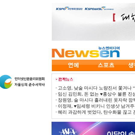
고소영, 낮술 마시다 노량진서 쫓겨나 “점
임신 김민희, 돈 없는 ♥홍상수 불륜 진심
장원영, 술 마시다 흘러내린 옷자락 
이정재, ♥임세령 비키니 인생샷 남겨주
혜리 과감하게 벗었다, 탄수화물 끊고 끈