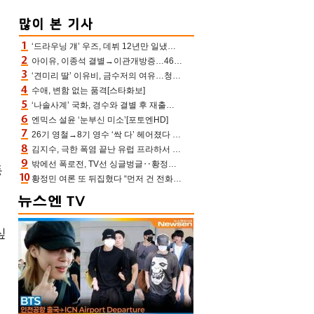
‘드라우닝 걔’ 우즈, 데뷔 12년만 일냈다…체조경기장 입성 확정
아이유, 이종석 결별→이관개방증…46장 꽉 채운 유애나 ♥ “열심히 사는 중”
‘견미리 딸’ 이유비, 금수저의 여유…청순 미모에 반전 슬림 라인
수애, 변함 없는 품격[스타화보]
‘나솔사계’ 국화, 경수와 결별 후 재출연…첫인상 3표 몰표
엔믹스 설윤 ‘눈부신 미소’[포토엔HD]
26기 영철→8기 영수 ‘싹 다’ 헤어졌다 ‘나솔사계’ 충격의 현커 0쌍 (촌장TV)
김지수, 극한 폭염 끝난 유럽 프라하서 쾌적한 여름나기 “선풍기만으로 지내”
밖에선 폭로전, TV선 싱글벙글‥황정민 ‘틈만 나면’ 출연, 피로감은 시청자 몫
동
황정민 여론 또 뒤집혔다 “먼저 건 전화 62통, 그만 연락해” vs 女팬 “녹취 다 올려” 진흙탕 싸움
싶