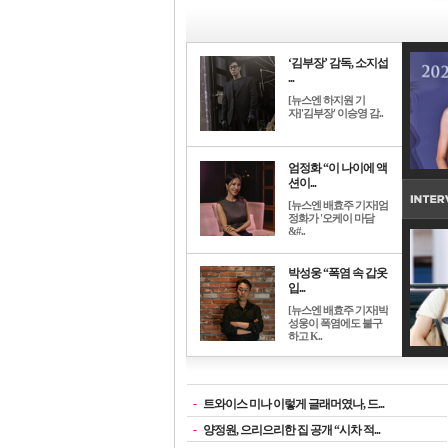
‘김부장’ 감독, 소지섭
...
[뉴스엔 하지원 기
자]'김부장' 이승영 감..
엄정화 “이 나이에 액
션이...
[뉴스엔 배효주 기자]엄
정화가 '오케이 마담
&#..
박성웅 “폭염 속 갑옷
입...
[뉴스엔 배효주 기자]박
성웅이 폭염에도 불구
하고 K..
-
트와이스 미나 이렇게 글래머였나, 드...
-
양정원, 으리으리한 집 공개 “시차 적...