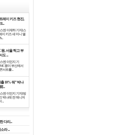
트레이 키즈 현진,
...
뉴스엔 이재하 기자]스
레이 키즈 새 미니 앨
..
C몽, 서울 찍고 부
도 ...
뉴스엔 이민지 기
]MC몽이 부산에서
콘서트를 ..
출 10% 줘” 박나
前...
뉴스엔 이민지 기자]방
인 박나래 전 매니저
 ..
 다리...
라 ...