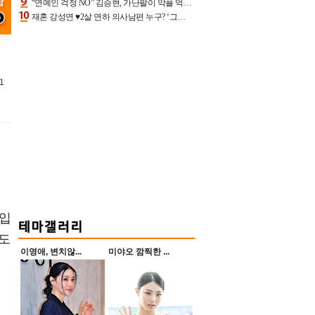
“연예인 걱정 NO” 김승현, 가난팔이 악플 억울할만‥아내+딸과 日 여행
재혼 강성연 ♥2살 연하 의사남편 누구? ‘그알’ 자문의에 훈남 비주얼 초엘리트 스펙 [종합]
1
투입
화도
이영애, 변치않...
미야오 깜찍한 ...