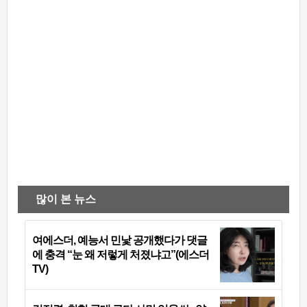
많이 본 뉴스
여에스더, 예능서 민낯 공개했다가 댓글
에 충격 “눈 왜 저렇게 처졌냐고”(에스더
TV)