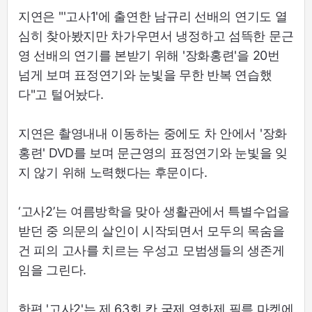
지연은 "'고사1'에 출연한 남규리 선배의 연기도 열
심히 찾아봤지만 차가우면서 냉정하고 섬뜩한 문근
영 선배의 연기를 본받기 위해 '장화홍련'을 20번
넘게 보며 표정연기와 눈빛을 무한 반복 연습했
다"고 털어놨다.
지연은 촬영내내 이동하는 중에도 차 안에서 '장화
홍련' DVD를 보며 문근영의 표정연기와 눈빛을 잊
지 않기 위해 노력했다는 후문이다.
‘고사2’는 여름방학을 맞아 생활관에서 특별수업을
받던 중 의문의 살인이 시작되면서 모두의 목숨을
건 피의 고사를 치르는 우성고 모범생들의 생존게
임을 그린다.
한편 '고사2'는 제 63회 칸 국제 영화제 필름 마켓에