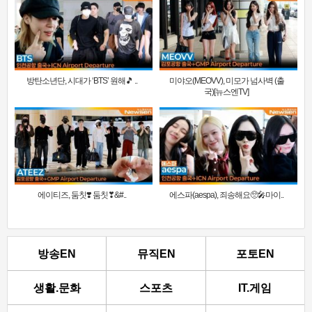
방탄소년단, 시대가 ‘BTS’ 원해🎵 ..
미야오(MEOVV), 미모가 넘사벽 (출
국)[뉴스엔TV]
에이티즈, 둠칫❣️ 둠칫❣&#..
에스파(aespa), 죄송해요🥺🎤마이..
방송EN
뮤직EN
포토EN
생활.문화
스포츠
IT.게임