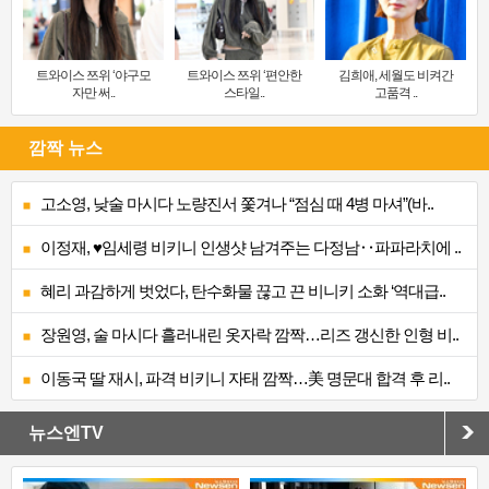
트와이스 쯔위 ‘야구모
트와이스 쯔위 ‘편안한
김희애, 세월도 비켜간
자만 써..
스타일..
고품격 ..
깜짝 뉴스
고소영, 낮술 마시다 노량진서 쫓겨나 “점심 때 4병 마셔”(바..
이정재, ♥임세령 비키니 인생샷 남겨주는 다정남‥파파라치에 ..
혜리 과감하게 벗었다, 탄수화물 끊고 끈 비니키 소화 ‘역대급..
장원영, 술 마시다 흘러내린 옷자락 깜짝…리즈 갱신한 인형 비..
이동국 딸 재시, 파격 비키니 자태 깜짝…美 명문대 합격 후 리..
뉴스엔TV