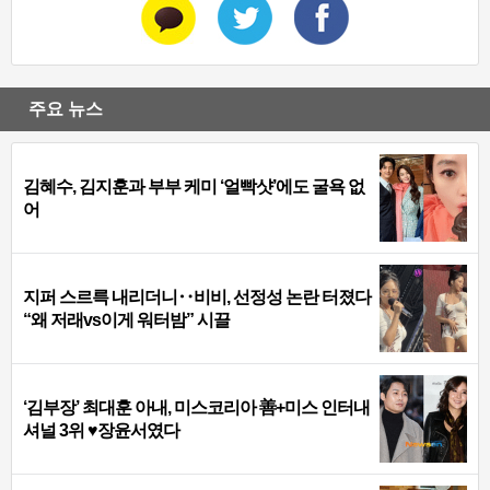
주요 뉴스
김혜수, 김지훈과 부부 케미 ‘얼빡샷’에도 굴욕 없
어
지퍼 스르륵 내리더니‥비비, 선정성 논란 터졌다
“왜 저래vs이게 워터밤” 시끌
‘김부장’ 최대훈 아내, 미스코리아 善+미스 인터내
셔널 3위 ♥장윤서였다