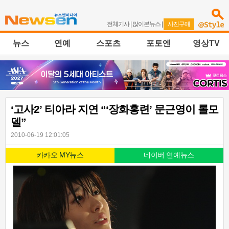
전체기사
|
많이본뉴스
|
사진구매
뉴스
연예
스포츠
포토엔
영상TV
‘고사2’ 티아라 지연 “‘장화홍련’ 문근영이 롤모
델”
2010-06-19 12:01:05
카카오 MY뉴스
네이버 연예뉴스