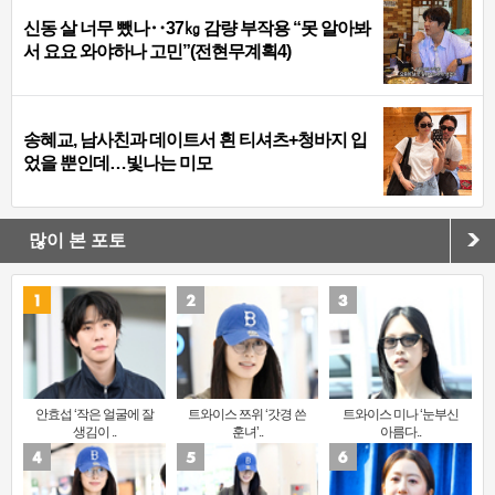
신동 살 너무 뺐나‥37㎏ 감량 부작용 “못 알아봐
서 요요 와야하나 고민”(전현무계획4)
송혜교, 남사친과 데이트서 흰 티셔츠+청바지 입
었을 뿐인데…빛나는 미모
많이 본 포토
안효섭 ‘작은 얼굴에 잘
트와이스 쯔위 ‘갓경 쓴
트와이스 미나 ‘눈부신
생김이 ..
훈녀’..
아름다..