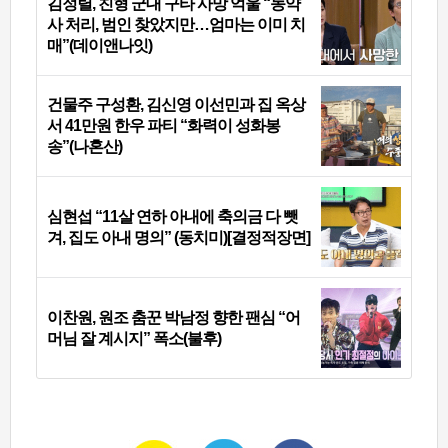
김정렬, 친형 군대 구타 사망 억울 “농약
사 처리, 범인 찾았지만…엄마는 이미 치
매”(데이앤나잇)
건물주 구성환, 김신영 이선민과 집 옥상
서 41만원 한우 파티 “화력이 성화봉
송”(나혼산)
심현섭 “11살 연하 아내에 축의금 다 뺏
겨, 집도 아내 명의” (동치미)[결정적장면]
이찬원, 원조 춤꾼 박남정 향한 팬심 “어
머님 잘 계시지” 폭소(불후)