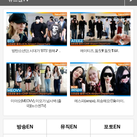
방탄소년단, 시대가 ‘BTS’ 원해🎵 ..
에이티즈, 둠칫❣️ 둠칫❣&#..
미야오(MEOVV), 미모가 넘사벽 (출
에스파(aespa), 죄송해요🥺🎤마이..
국)[뉴스엔TV]
방송EN
뮤직EN
포토EN