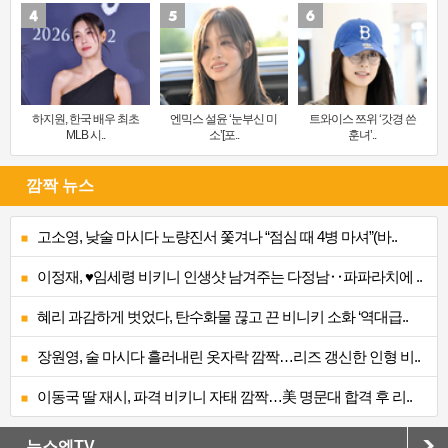
하지원, 한국 배우 최초
엔믹스 설윤 ‘눈부신 미
트와이스 쯔위 ‘갓경 쓴
MLB 시..
소’[포..
훈녀’..
깜짝 뉴스
고소영, 낮술 마시다 노량진서 쫓겨나 “점심 때 4병 마셔”(바..
이정재, ♥임세령 비키니 인생샷 남겨주는 다정남‥파파라치에 ..
혜리 과감하게 벗었다, 탄수화물 끊고 끈 비니키 소화 ‘역대급..
장원영, 술 마시다 흘러내린 옷자락 깜짝…리즈 갱신한 인형 비..
이동국 딸 재시, 파격 비키니 자태 깜짝…美 명문대 합격 후 리..
뉴스엔TV