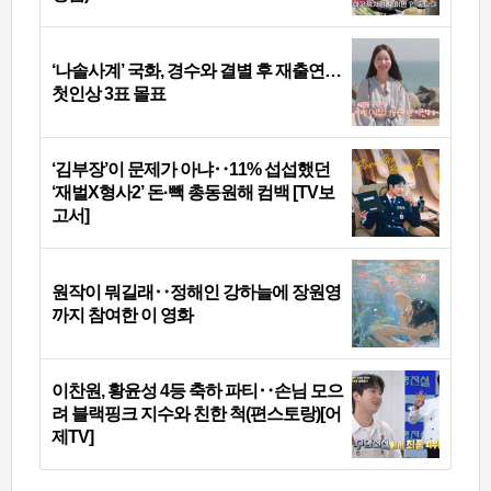
‘나솔사계’ 국화, 경수와 결별 후 재출연…
첫인상 3표 몰표
‘김부장’이 문제가 아냐‥11% 섭섭했던
‘재벌X형사2’ 돈·빽 총동원해 컴백 [TV보
고서]
원작이 뭐길래‥정해인 강하늘에 장원영
까지 참여한 이 영화
이찬원, 황윤성 4등 축하 파티‥손님 모으
려 블랙핑크 지수와 친한 척(편스토랑)[어
제TV]