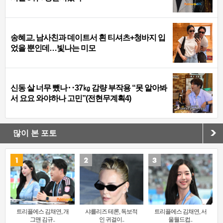
송혜교, 남사친과 데이트서 흰 티셔츠+청바지 입
었을 뿐인데…빛나는 미모
신동 살 너무 뺐나‥37㎏ 감량 부작용 “못 알아봐
서 요요 와야하나 고민”(전현무계획4)
많이 본 포토
트리플에스 김채연, 개
샤를리즈 테론, 독보적
트리플에스 김채연, 서
그맨 김규..
인 귀걸이..
울월드컵..