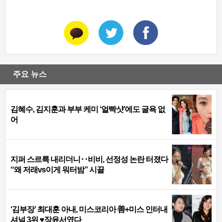
주요 뉴스
김혜수, 김지훈과 부부 케미 ‘얼빡샷’에도 굴욕 없
어
지퍼 스르륵 내리더니‥비비, 선정성 논란 터졌다
“왜 저래vs이게 워터밤” 시끌
‘김부장’ 최대훈 아내, 미스코리아 善+미스 인터내
셔널 3위 ♥장윤서였다