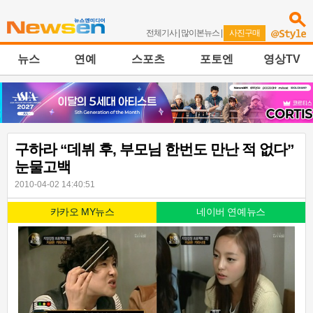
전체기사
|
많이본뉴스
|
사진구매
뉴스
연예
스포츠
포토엔
영상TV
구하라 “데뷔 후, 부모님 한번도 만난 적 없다”
눈물고백
2010-04-02 14:40:51
카카오 MY뉴스
네이버 연예뉴스