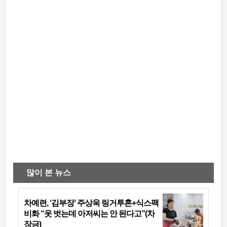
많이 본 뉴스
차예련, ‘김부장’ 주상욱 링거투혼+식스팩
비화 “옷 벗는데 아저씨는 안 된다고”(차
장금)