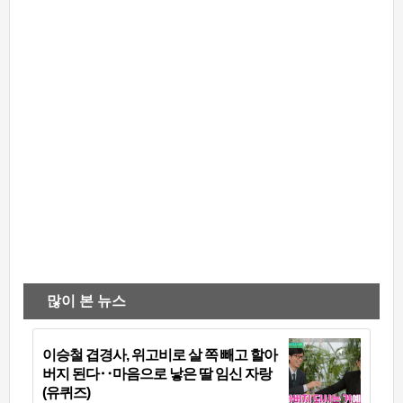
많이 본 뉴스
이승철 겹경사, 위고비로 살 쪽 빼고 할아
버지 된다‥마음으로 낳은 딸 임신 자랑
(유퀴즈)