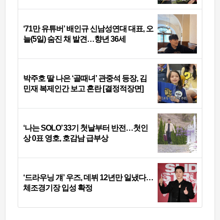
‘71만 유튜버’ 배인규 신남성연대 대표, 오
늘(5일) 숨진 채 발견…향년 36세
박주호 딸 나은 ‘골때녀’ 관중석 등장, 김
민재 복제인간 보고 혼란 [결정적장면]
‘나는 SOLO’ 33기 첫날부터 반전…첫인
상 0표 영호, 호감남 급부상
‘드라우닝 걔’ 우즈, 데뷔 12년만 일냈다…
체조경기장 입성 확정