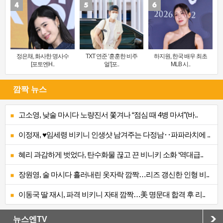
정은채, 화사한 명사수
TXT 연준 ‘훈훈한 비주
하지원, 한국 배우 최초
[포토엔H..
얼’[포..
MLB 시..
깜짝 뉴스
고소영, 낮술 마시다 노량진서 쫓겨나 “점심 때 4병 마셔”(바..
이정재, ♥임세령 비키니 인생샷 남겨주는 다정남‥파파라치에 ..
혜리 과감하게 벗었다, 탄수화물 끊고 끈 비니키 소화 ‘역대급..
장원영, 술 마시다 흘러내린 옷자락 깜짝…리즈 갱신한 인형 비..
이동국 딸 재시, 파격 비키니 자태 깜짝…美 명문대 합격 후 리..
뉴스엔TV