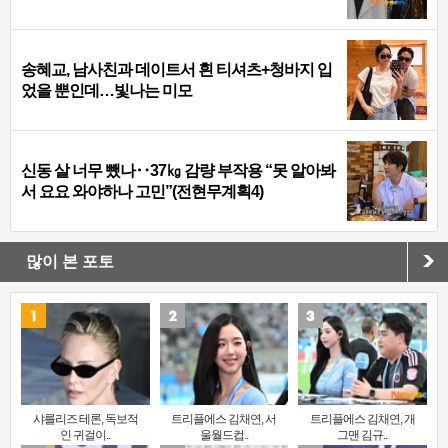
송혜교, 남사친과 데이트서 흰 티셔츠+청바지 입
었을 뿐인데…빛나는 미모
신동 살 너무 뺐나‥37㎏ 감량 부작용 “못 알아봐
서 요요 와야하나 고민”(전현무계획4)
많이 본 포토
샤를리즈 테론, 독보적
트리플에스 김채연, 서
트리플에스 김채연, 개
인 귀걸이..
울월드컵..
그맨 김규..