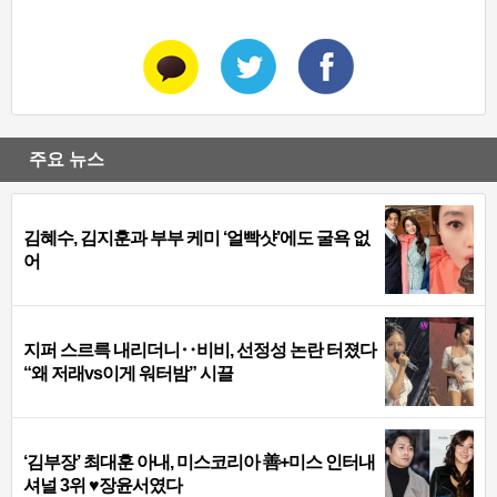
주요 뉴스
김혜수, 김지훈과 부부 케미 ‘얼빡샷’에도 굴욕 없
어
지퍼 스르륵 내리더니‥비비, 선정성 논란 터졌다
“왜 저래vs이게 워터밤” 시끌
‘김부장’ 최대훈 아내, 미스코리아 善+미스 인터내
셔널 3위 ♥장윤서였다