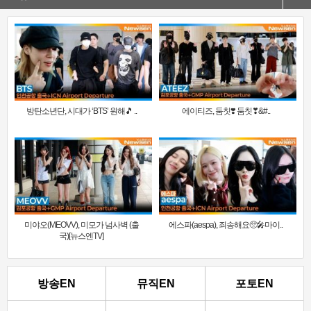
방탄소년단, 시대가 ‘BTS’ 원해🎵 ..
에이티즈, 둠칫❣️ 둠칫❣&#..
미야오(MEOVV), 미모가 넘사벽 (출
에스파(aespa), 죄송해요🥺🎤마이..
국)[뉴스엔TV]
방송EN
뮤직EN
포토EN