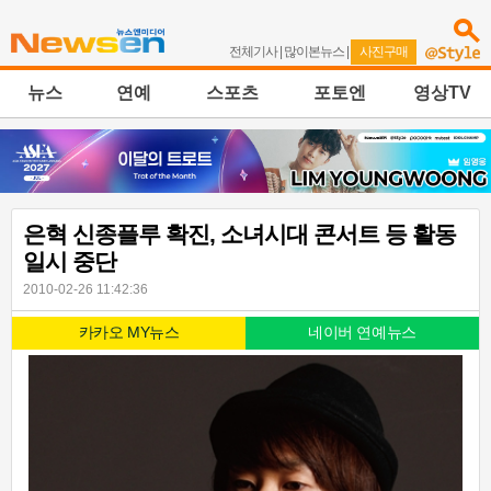
전체기사
|
많이본뉴스
|
사진구매
뉴스
연예
스포츠
포토엔
영상TV
은혁 신종플루 확진, 소녀시대 콘서트 등 활동
일시 중단
2010-02-26 11:42:36
카카오 MY뉴스
네이버 연예뉴스