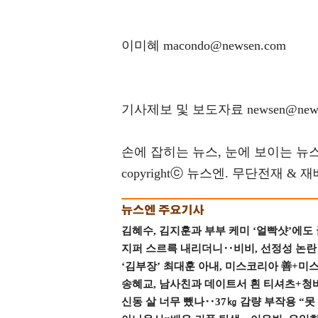
이미혜 macondo@newsen.com
기사제보 및 보도자료 newsen@news
손에 잡히는 뉴스, 눈에 보이는 뉴스(ww
copyrightⓒ 뉴스엔. 무단전재 & 
김혜수, 김지훈과 부부 케미 ‘얼빡샷’에도
지퍼 스르륵 내리더니‥비비, 선정성 논란 터
‘김부장’ 최대훈 아내, 미스코리아 善+미
송혜교, 남사친과 데이트서 흰 티셔츠+청
신동 살 너무 뺐나‥37㎏ 감량 부작용 “못