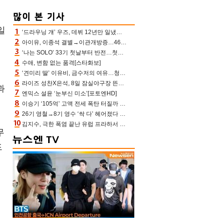
일
‘드라우닝 걔’ 우즈, 데뷔 12년만 일냈다…체조경기장 입성 확정
아이유, 이종석 결별→이관개방증…46장 꽉 채운 유애나 ♥ “열심히 사는 중”
은
‘나는 SOLO’ 33기 첫날부터 반전…첫인상 0표 영호, 호감남 급부상
수애, 변함 없는 품격[스타화보]
‘견미리 딸’ 이유비, 금수저의 여유…청순 미모에 반전 슬림 라인
라이즈 성찬X은석, 8일 잠실야구장 뜬다…시구 시타+특별공연까지
과
엔믹스 설윤 ‘눈부신 미소’[포토엔HD]
이승기 ‘105억’ 고액 전세 폭탄 터질까 “차가원 측이 돈 준다고, 약속 안 지키면 법적 조치”
26기 영철→8기 영수 ‘싹 다’ 헤어졌다 ‘나솔사계’ 충격의 현커 0쌍 (촌장TV)
김지수, 극한 폭염 끝난 유럽 프라하서 쾌적한 여름나기 “선풍기만으로 지내”
무
드