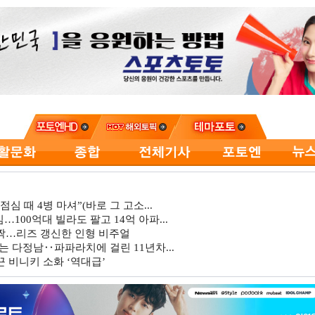
심 때 4병 마셔”(바로 그 고소...
…100억대 빌라도 팔고 14억 아파...
깜짝…리즈 갱신한 인형 비주얼
는 다정남‥파파라치에 걸린 11년차...
 비니키 소화 ‘역대급’