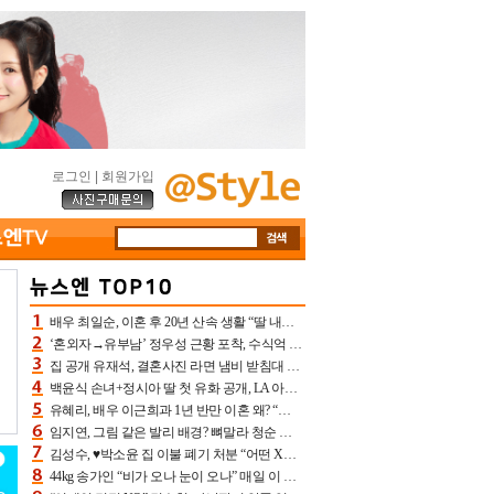
로그인
|
회원가입
배우 최일순, 이혼 후 20년 산속 생활 “딸 내가 버렸다고 원망‥맘 아파”(특종)[어제TV]
‘혼외자→유부남’ 정우성 근황 포착, 수식억 해킹 피해 후배 만났다 “존경하는”
집 공개 유재석, 결혼사진 라면 냄비 받침대 되고 분노‥가족사진도 피해(놀뭐)[어제TV]
백윤식 손녀+정시아 딸 첫 유화 공개, LA 아트쇼→서울국제조각페스타 작가다운 수준급 실력
유혜리, 배우 이근희과 1년 반만 이혼 왜? “식칼 꽂고 의자 던져” 충격 폭로(특종)[어제TV]
임지연, 그림 같은 발리 배경? 뼈말라 청순 비키니 핏에 상대 안 되네
김성수, ♥박소윤 집 이불 폐기 처분 “어떤 X이랑 썼을지 몰라” 질투(신랑수업2)[어제TV]
44kg 송가인 “비가 오나 눈이 오나” 매일 이 운동, 허벅지 근육량 상승+체지방 감소