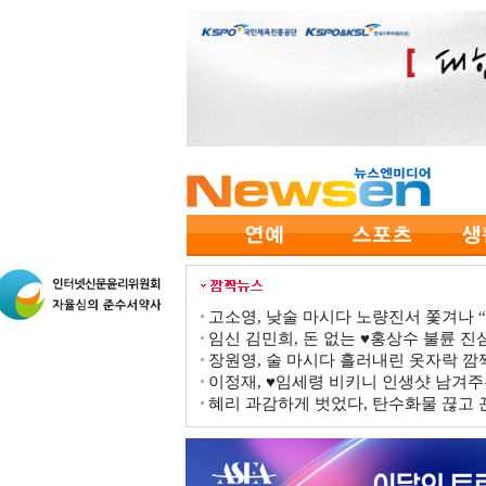
고소영, 낮술 마시다 노량진서 쫓겨나 “점
임신 김민희, 돈 없는 ♥홍상수 불륜 진심
장원영, 술 마시다 흘러내린 옷자락 
이정재, ♥임세령 비키니 인생샷 남겨주
혜리 과감하게 벗었다, 탄수화물 끊고 끈