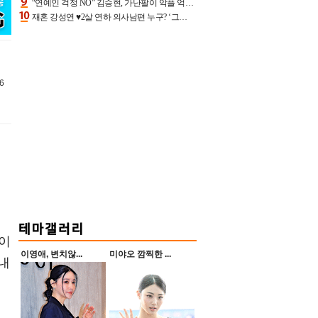
“연예인 걱정 NO” 김승현, 가난팔이 악플 억울할만‥아내+딸과 日 여행
재혼 강성연 ♥2살 연하 의사남편 누구? ‘그알’ 자문의에 훈남 비주얼 초엘리트 스펙 [종합]
6
상이
이영애, 변치않...
미야오 깜찍한 ...
내