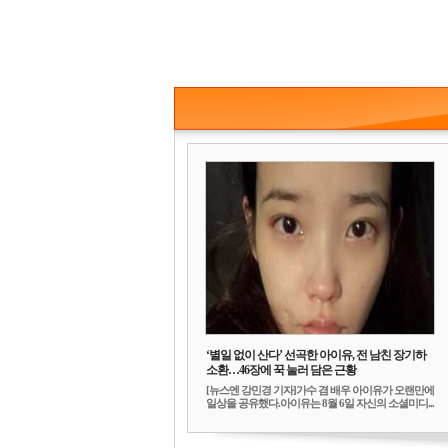
‘별일 없이 산다’ 선곡한 아이유, 전 남친 장기하
소환…46장에 꾹 눌러 담은 근황
[뉴스엔 강민경 기자]가수 겸 배우 아이유가 오랜만에
일상을 공유했다.아이유는 8월 6일 자신의 소셜미디...