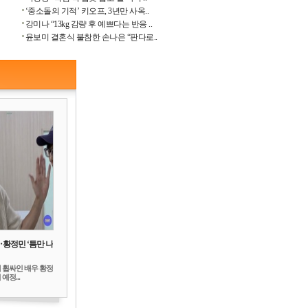
‘중소돌의 기적’ 키오프, 3년만 사옥..
강미나 “13kg 감량 후 예쁘다는 반응 ..
윤보미 결혼식 불참한 손나은 “판다로..
‥황정민 ‘틈만 나
 휩싸인 배우 황정
예정...