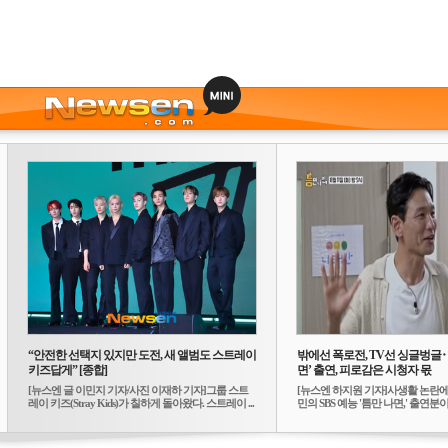
“안전한 선택지 있지만 도전, 새 앨범도 스트레이
밖에선 폭로전, TV선 싱글벙글
키즈답게” [종합]
면’ 출연, 피로감은 시청자 몫
[뉴스엔 글 이민지 기자/사진 이재하 기자]그룹 스트
[뉴스엔 하지원 기자]사생활 논란에
레이 키즈(Stray Kids)가 칠하게 돌아왔다. 스트레이 ...
민의 SBS 예능 '틈만 나면,' 출연분이 