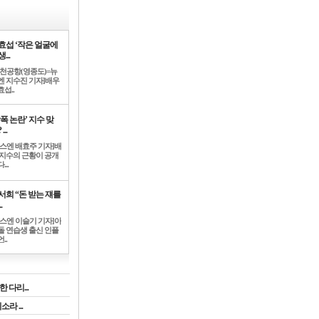
효섭 ‘작은 얼굴에
...
인천공항(영종도)=뉴
엔 지수진 기자]배우
섭..
학폭 논란’ 지수 맞
...
뉴스엔 배효주 기자]배
 지수의 근황이 공개
...
서희 “돈 받는 쟤를
.
뉴스엔 이슬기 기자]아
돌 연습생 출신 인플
..
 다리...
라 ...