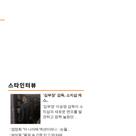
‘김부장’ 감독, 소지섭 캐
스..
'김부장' 이승영 감독이 소
지섭의 새로운 면모를 발
견하고 깜짝 놀랐던 ..
엄정화 “이 나이에 액션이라니‥눈물 ..
박성웅 “폭염 속 갑옷 입고 말 타며 ..