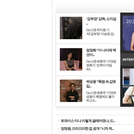
‘김부장’ 감독, 소지섭
...
[뉴스엔 하지원 기
자]'김부장' 이승영 감..
엄정화 “이 나이에 액
션이...
[뉴스엔 배효주 기자]엄
정화가 '오케이 마담
&#..
박성웅 “폭염 속 갑옷
입...
[뉴스엔 배효주 기자]박
성웅이 폭염에도 불구
하고 K..
-
트와이스 미나 이렇게 글래머였나, 드...
-
양정원, 으리으리한 집 공개 “시차 적...