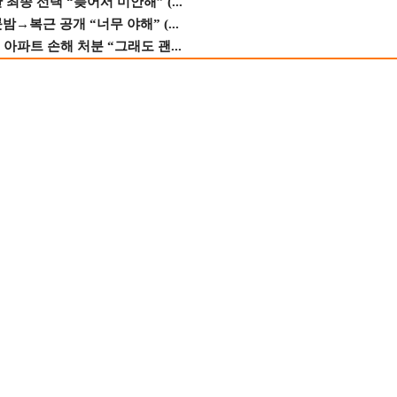
종 선택 “늦어서 미안해” (...
→복근 공개 “너무 야해” (...
 아파트 손해 처분 “그래도 괜...