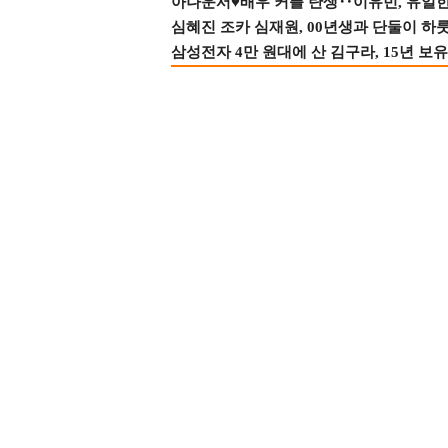
아나운서♥배우 커플 탄생‥이유빈, 유일한 최
심혜진 조카 심재원, 00년생과 단둘이 하룻밤
삼성전자 4만 원대에 산 김구라, 15년 보유