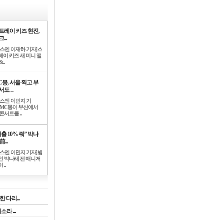
트레이 키즈 현진,
...
뉴스엔 이재하 기자]스
레이 키즈 새 미니 앨
..
C몽, 서울 찍고 부
도 ...
뉴스엔 이민지 기
]MC몽이 부산에서
콘서트를 ..
출 10% 줘” 박나
前...
뉴스엔 이민지 기자]방
인 박나래 전 매니저
 ..
 다리...
라 ...