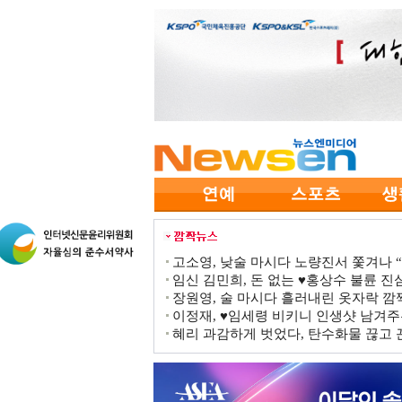
고소영, 낮술 마시다 노량진서 쫓겨나 “점
임신 김민희, 돈 없는 ♥홍상수 불륜 진심
장원영, 술 마시다 흘러내린 옷자락 
이정재, ♥임세령 비키니 인생샷 남겨주
혜리 과감하게 벗었다, 탄수화물 끊고 끈