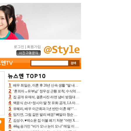
로그인
|
회원가입
배우 최일순, 이혼 후 20년 산속 생활 “딸 내가 버렸다고 원망‥맘 아파”(특종)[어제TV]
‘혼외자→유부남’ 정우성 근황 포착, 수식억 해킹 피해 후배 만났다 “존경하는”
집 공개 유재석, 결혼사진 라면 냄비 받침대 되고 분노‥가족사진도 피해(놀뭐)[어제TV]
백윤식 손녀+정시아 딸 첫 유화 공개, LA 아트쇼→서울국제조각페스타 작가다운 수준급 실력
유혜리, 배우 이근희과 1년 반만 이혼 왜? “식칼 꽂고 의자 던져” 충격 폭로(특종)[어제TV]
임지연, 그림 같은 발리 배경? 뼈말라 청순 비키니 핏에 상대 안 되네
김성수, ♥박소윤 집 이불 폐기 처분 “어떤 X이랑 썼을지 몰라” 질투(신랑수업2)[어제TV]
44kg 송가인 “비가 오나 눈이 오나” 매일 이 운동, 허벅지 근육량 상승+체지방 감소