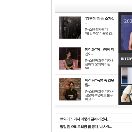
‘김부장’ 감독, 소지섭
...
[뉴스엔 하지원 기
자]'김부장' 이승영 감..
엄정화 “이 나이에 액
션이...
[뉴스엔 배효주 기자]엄
정화가 '오케이 마담
&#..
박성웅 “폭염 속 갑옷
입...
[뉴스엔 배효주 기자]박
성웅이 폭염에도 불구
하고 K..
-
트와이스 미나 이렇게 글래머였나, 드...
-
양정원, 으리으리한 집 공개 “시차 적...