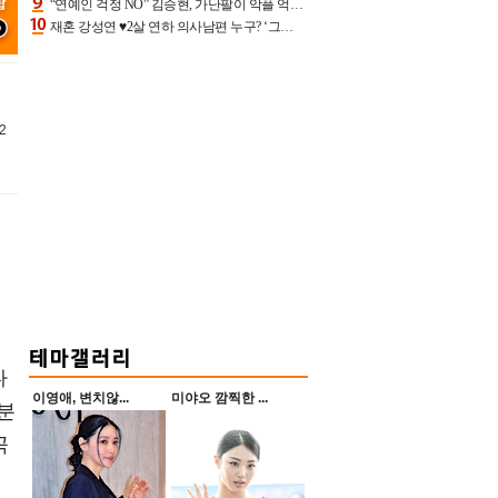
“연예인 걱정 NO” 김승현, 가난팔이 악플 억울할만‥아내+딸과 日 여행
재혼 강성연 ♥2살 연하 의사남편 누구? ‘그알’ 자문의에 훈남 비주얼 초엘리트 스펙 [종합]
2
급
다
이영애, 변치않...
미야오 깜찍한 ...
분
곡