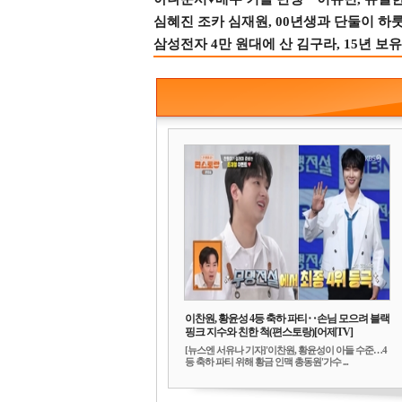
심혜진 조카 심재원, 00년생과 단둘이 하룻밤
삼성전자 4만 원대에 산 김구라, 15년 보유
이찬원, 황윤성 4등 축하 파티‥손님 모으려 블랙
핑크 지수와 친한 척(편스토랑)[어제TV]
[뉴스엔 서유나 기자]'이찬원, 황윤성이 아들 수준…4
등 축하 파티 위해 황금 인맥 총동원'가수 ...