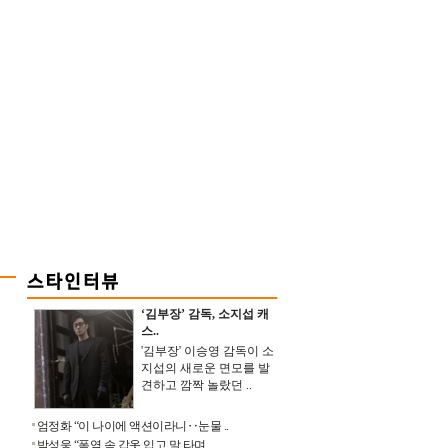
‘김부장’ 감독, 소지섭 캐
스..
'김부장' 이승영 감독이 소
지섭의 새로운 면모를 발
견하고 깜짝 놀랐던 ..
엄정화 “이 나이에 액션이라니‥눈물 ..
박성웅 “폭염 속 갑옷 입고 말 타며 ..