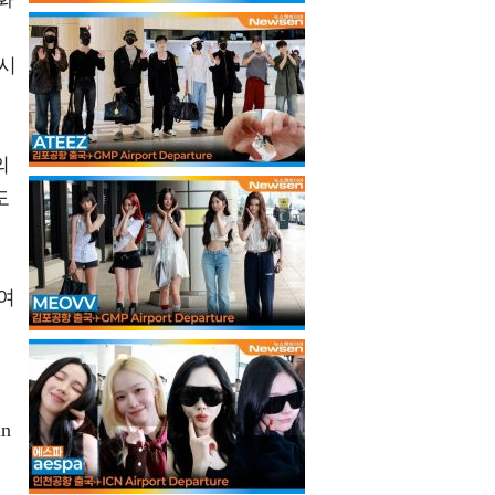
게시
의
도
여
n