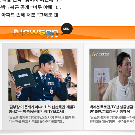
→복근 공개 “너무 야해” (...
 아파트 손해 처분 “그래도 괜...
‘김부장’이 문제가 아냐‥11% 섭섭했던 ‘재벌X
밖에선 폭로전, TV선 싱글벙글
형사2’ 돈·빽 총동원해 컴백 [TV보고서]
면’ 출연, 피로감은 시청자 몫
[뉴스엔 하지원 기자]'재벌X형사'가 돈 냄새 물씬 풍
[뉴스엔 하지원 기자]사생활 논란에
기는 판을 짜고 시즌2로 돌아온다.8월 7일 ...
민의 SBS 예능 '틈만 나면,' 출연분이 