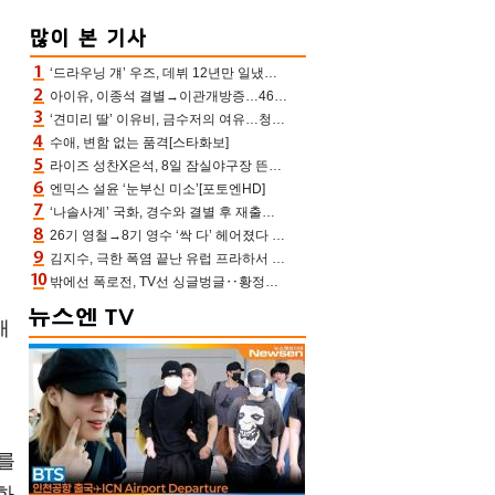
‘드라우닝 걔’ 우즈, 데뷔 12년만 일냈다…체조경기장 입성 확정
아이유, 이종석 결별→이관개방증…46장 꽉 채운 유애나 ♥ “열심히 사는 중”
‘견미리 딸’ 이유비, 금수저의 여유…청순 미모에 반전 슬림 라인
수애, 변함 없는 품격[스타화보]
라이즈 성찬X은석, 8일 잠실야구장 뜬다…시구 시타+특별공연까지
엔믹스 설윤 ‘눈부신 미소’[포토엔HD]
‘나솔사계’ 국화, 경수와 결별 후 재출연…첫인상 3표 몰표
26기 영철→8기 영수 ‘싹 다’ 헤어졌다 ‘나솔사계’ 충격의 현커 0쌍 (촌장TV)
김지수, 극한 폭염 끝난 유럽 프라하서 쾌적한 여름나기 “선풍기만으로 지내”
밖에선 폭로전, TV선 싱글벙글‥황정민 ‘틈만 나면’ 출연, 피로감은 시청자 몫
새
보
를
화