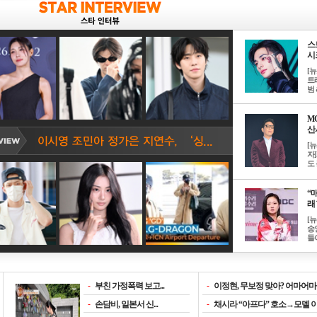
스
시크
[
트
범 &
M
산서
[
자
도 
“매
래 
[
송
들이
-
부친 가정폭력 보고...
-
이정현, 무보정 맞아? 어마어마한
-
손담비, 일본서 신...
-
채시라 “아프다” 호소→모델 이소