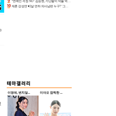
“연예인 걱정 NO” 김승현, 가난팔이 악플 억울할만‥아내+딸과 日 여행
재혼 강성연 ♥2살 연하 의사남편 누구? ‘그알’ 자문의에 훈남 비주얼 초엘리트 스펙 [종합]
3
이영애, 변치않...
미야오 깜찍한 ...
고