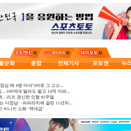
심 때 4병 마셔”(바로 그 고소...
…100억대 빌라도 팔고 14억 아파...
깜짝…리즈 갱신한 인형 비주얼
는 다정남‥파파라치에 걸린 11년차...
 비니키 소화 ‘역대급’