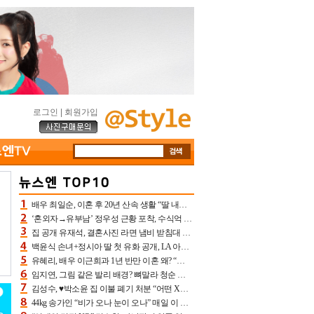
로그인
|
회원가입
배우 최일순, 이혼 후 20년 산속 생활 “딸 내가 버렸다고 원망‥맘 아파”(특종)[어제TV]
‘혼외자→유부남’ 정우성 근황 포착, 수식억 해킹 피해 후배 만났다 “존경하는”
집 공개 유재석, 결혼사진 라면 냄비 받침대 되고 분노‥가족사진도 피해(놀뭐)[어제TV]
백윤식 손녀+정시아 딸 첫 유화 공개, LA 아트쇼→서울국제조각페스타 작가다운 수준급 실력
유혜리, 배우 이근희과 1년 반만 이혼 왜? “식칼 꽂고 의자 던져” 충격 폭로(특종)[어제TV]
임지연, 그림 같은 발리 배경? 뼈말라 청순 비키니 핏에 상대 안 되네
김성수, ♥박소윤 집 이불 폐기 처분 “어떤 X이랑 썼을지 몰라” 질투(신랑수업2)[어제TV]
44kg 송가인 “비가 오나 눈이 오나” 매일 이 운동, 허벅지 근육량 상승+체지방 감소