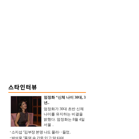
엄정화 “신체 나이 30대, 3
년..
엄정화가 30대 초반 신체
나이를 유지하는 비결을
밝혔다. 엄정화는 8월 4일
서울 ..
소지섭 “김부장 본명 나도 몰라‥들었..
박성웅 “폭염 속 갑옷 입고 말 타며 ..