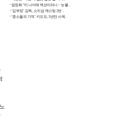
엄정화 “이 나이에 액션이라니‥눈물 ..
‘김부장’ 감독, 소지섭 캐스팅 2번 ..
‘중소돌의 기적’ 키오프, 3년만 사옥..
눈
먹
 노
말