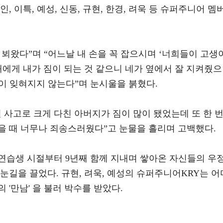
, 이특, 예성, 신동, 규현, 한경, 려욱 등 슈퍼주니어 멤
뵈왔다”며 “어느날 내 손을 꼭 잡으시며 ‘너희들이 고생
해에게 내가 짐이 되는 것 같으니 네가 옆에서 잘 지켜줬
이 잊혀지지 않는다”며 눈시울을 붉혔다.
 사고로 크게 다친 아버지가 짐이 많이 됐었는데 또 한 
을 때 너무나 죄송스러웠다”고 눈물을 흘리며 고백했다.
연습생 시절부터 9년째 함께 지내며 쌓아온 자신들의 우
눈길을 끌었다. 규현, 려욱, 예성의 슈퍼주니어KRY는 어
'만남' 을 불러 박수를 받았다.