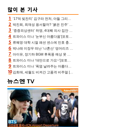
‘17억 빚잔치’ 김구라 전처, 아들 그리는 “나 뿐인데” 친엄마 챙기는 효심 눈길
박진희, 최재성 용서할까? ‘붉은 진주’ 오늘(7일) 결말 나온다
‘중증외상센터’ 하영, 4대째 의사 집안 인증 “증조부, 고종 황제 진료”(옥문아)[어제TV]
트와이스 미나 ‘눈부신 아름다움’[포토엔HD]
류혜영 대학 시절 패션 센스에 민호 충격 “레몬색 레깅스에 다리 없는 줄”(나혼산)
박나래 이장우 떠난 ‘나혼산’ 덩어리즈 왔다, 1인 1케이크에 팜유 전현무 충격[어제TV]
아이유, 장기하 BGM 후폭풍 예상 못 했나‥삭제 오보→윤가이까지 엮여 시끌
트와이스 미나 ‘대만으로 가요~’[포토엔HD]
트와이스 미나 ‘폭염 날려주는 아름다움’[포토엔HD]
김희애, 세월도 비켜간 고품격 비주얼 [포토엔HD]