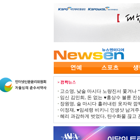
고소영, 낮술 마시다 노량진서 쫓겨나 “점
임신 김민희, 돈 없는 ♥홍상수 불륜 진심
장원영, 술 마시다 흘러내린 옷자락 
이정재, ♥임세령 비키니 인생샷 남겨주
혜리 과감하게 벗었다, 탄수화물 끊고 끈