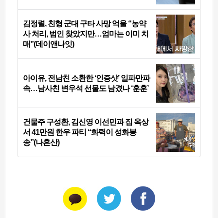
김정렬, 친형 군대 구타 사망 억울 “농약
사 처리, 범인 찾았지만…엄마는 이미 치
매”(데이앤나잇)
아이유, 전남친 소환한 ‘인증샷’ 일파만파
속…남사친 변우석 선물도 남겼나 ‘훈훈’
건물주 구성환, 김신영 이선민과 집 옥상
서 41만원 한우 파티 “화력이 성화봉
송”(나혼산)