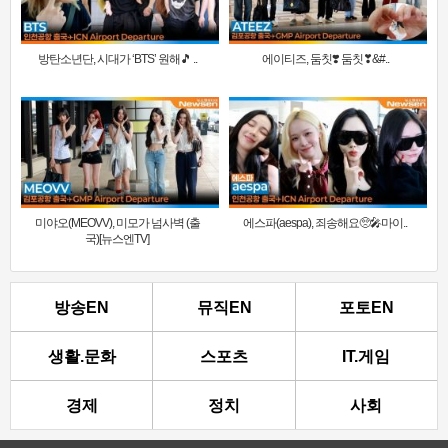
방탄소년단, 시대가 ‘BTS’ 원해🎵 ..
에이티즈, 둠칫❣️ 둠칫❣&#..
미야오(MEOVV), 미모가 넘사벽 (출
에스파(aespa), 죄송해요🥺🎤마이..
국)[뉴스엔TV]
방송EN
뮤직EN
포토EN
생활.문화
스포츠
IT.게임
경제
정치
사회