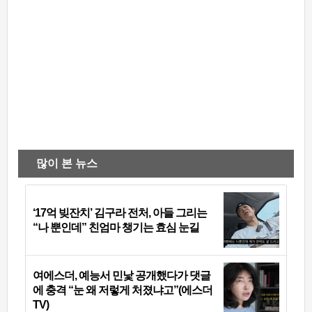
많이 본 뉴스
‘17억 빚잔치’ 김구라 전처, 아들 그리는
“나 뿐인데” 친엄마 챙기는 효심 눈길
여에스더, 예능서 민낯 공개했다가 댓글
에 충격 “눈 왜 저렇게 처졌냐고”(에스더
TV)