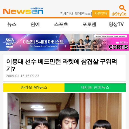
전체기사
|
많이본뉴스
|
사진구매
뉴스
연예
스포츠
포토엔
영상TV
이용대 선수 베드민턴 라켓에 삼겹살 구워먹
기?
2009-01-15 15:09:23
카카오 MY뉴스
네이버 연예뉴스