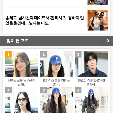
송혜교, 남사친과 데이트서 흰 티셔츠+청바지 입
었을 뿐인데…빛나는 미모
많이 본 포토
엔믹스 설윤 ‘눈부신 미
트와이스 쯔위 ‘갓경 쓴
안효섭 ‘작은 얼굴에 잘
소’[포..
훈녀’..
생김이 ..