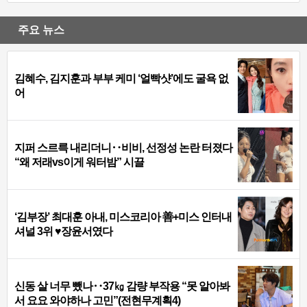
주요 뉴스
김혜수, 김지훈과 부부 케미 ‘얼빡샷’에도 굴욕 없
어
지퍼 스르륵 내리더니‥비비, 선정성 논란 터졌다
“왜 저래vs이게 워터밤” 시끌
‘김부장’ 최대훈 아내, 미스코리아 善+미스 인터내
셔널 3위 ♥장윤서였다
신동 살 너무 뺐나‥37㎏ 감량 부작용 “못 알아봐
서 요요 와야하나 고민”(전현무계획4)