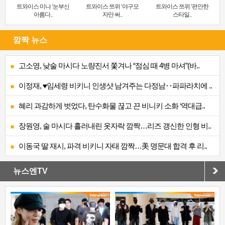
트와이스 미나 ‘눈부신
트와이스 쯔위 ‘야구모
트와이스 쯔위 ‘편안한
아름다..
자만 써..
스타일..
깜짝 뉴스
고소영, 낮술 마시다 노량진서 쫓겨나 “점심 때 4병 마셔”(바..
이정재, ♥임세령 비키니 인생샷 남겨주는 다정남‥파파라치에 ..
혜리 과감하게 벗었다, 탄수화물 끊고 끈 비니키 소화 ‘역대급..
장원영, 술 마시다 흘러내린 옷자락 깜짝…리즈 갱신한 인형 비..
이동국 딸 재시, 파격 비키니 자태 깜짝…美 명문대 합격 후 리..
뉴스엔TV