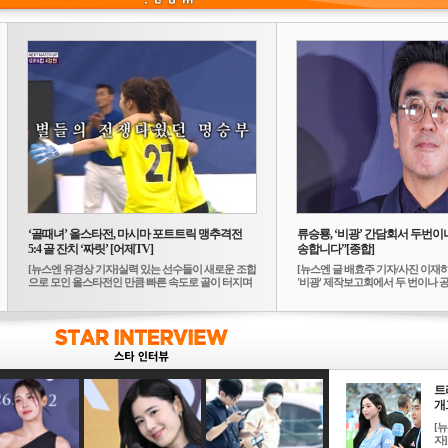
‘골때녀’ 올스타전, 마시마 포트트릭 맹추격전
류승룡, ‘비광’ 간담회서 두번이나
5:4 골 잔치 ‘짜릿’ [어제TV]
송합니다”[종합]
[뉴스엔 유경상 기자]실력 있는 선수들이 새로운 조합
[뉴스엔 글 배효주 기자/사진 이재
으로 모인 올스타전인 만큼 빠른 속도로 골이 터지며
'비광' 제작보고회에서 두 번이나 공식
...
트
개그
[
자]