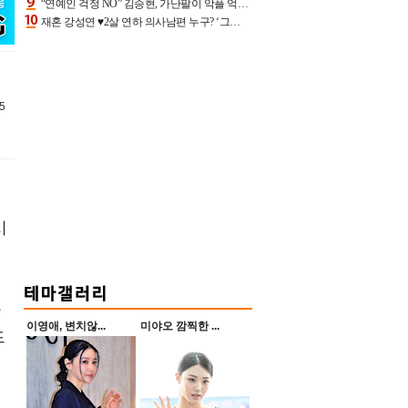
“연예인 걱정 NO” 김승현, 가난팔이 악플 억울할만‥아내+딸과 日 여행
재혼 강성연 ♥2살 연하 의사남편 누구? ‘그알’ 자문의에 훈남 비주얼 초엘리트 스펙 [종합]
5
시
카
이영애, 변치않...
미야오 깜찍한 ...
드