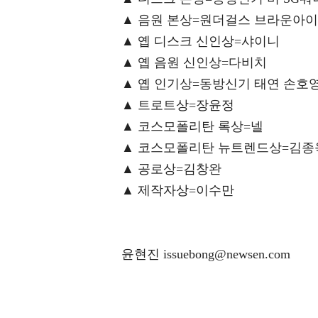
▲ 음원 본상=원더걸스 브라운아이
▲ 옙 디스크 신인상=샤이니
▲ 옙 음원 신인상=다비치
▲ 옙 인기상=동방신기 태연 손호
▲ 트로트상=장윤정
▲ 코스모폴리탄 록상=넬
▲ 코스모폴리탄 뉴트렌드상=김종
▲ 공로상=김창완
▲ 제작자상=이수만
윤현진 issuebong@newsen.com