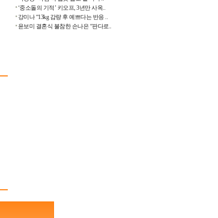
‘중소돌의 기적’ 키오프, 3년만 사옥..
강미나 “13kg 감량 후 예쁘다는 반응 ..
윤보미 결혼식 불참한 손나은 “판다로..