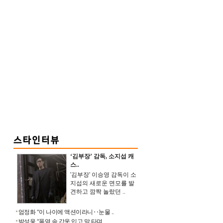
‘김부장’ 감독, 소지섭 캐
스..
'김부장' 이승영 감독이 소
지섭의 새로운 면모를 발
견하고 깜짝 놀랐던 ..
엄정화 “이 나이에 액션이라니‥눈물 ..
박성웅 “폭염 속 갑옷 입고 말 타며 ..