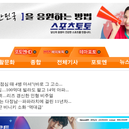
심 때 4병 마셔”(바로 그 고소...
…100억대 빌라도 팔고 14억 아파...
깜짝…리즈 갱신한 인형 비주얼
는 다정남‥파파라치에 걸린 11년차...
 비니키 소화 ‘역대급’