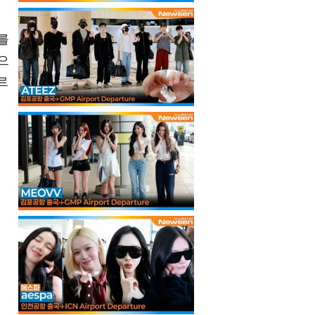
를
으
르