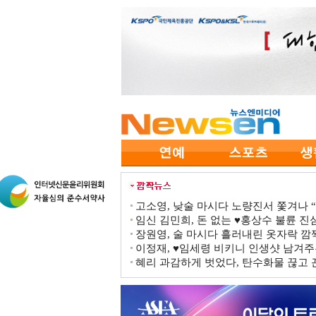
고소영, 낮술 마시다 노량진서 쫓겨나 “점
임신 김민희, 돈 없는 ♥홍상수 불륜 진심
장원영, 술 마시다 흘러내린 옷자락 
이정재, ♥임세령 비키니 인생샷 남겨주
혜리 과감하게 벗었다, 탄수화물 끊고 끈