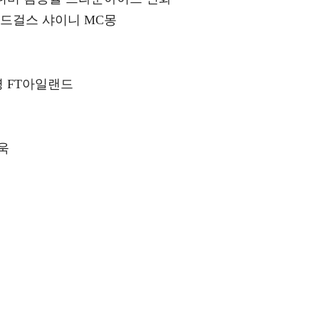
드걸스 샤이니 MC몽
영 FT아일랜드
욱