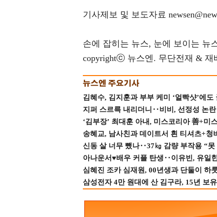
기사제보 및 보도자료 newsen@news
손에 잡히는 뉴스, 눈에 보이는 뉴스(ww
copyrightⓒ 뉴스엔. 무단전재 & 
김혜수, 김지훈과 부부 케미 ‘얼빡샷’에도
지퍼 스르륵 내리더니‥비비, 선정성 논란 터
‘김부장’ 최대훈 아내, 미스코리아 善+미
송혜교, 남사친과 데이트서 흰 티셔츠+청
신동 살 너무 뺐나‥37㎏ 감량 부작용 “못
아나운서♥배우 커플 탄생‥이유빈, 유일한 최
심혜진 조카 심재원, 00년생과 단둘이 하룻밤
삼성전자 4만 원대에 산 김구라, 15년 보유