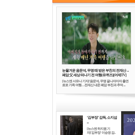
눈물겨운 음문석, 무명 때 받은 부친의 전재산→
폐암 父 세상 떠나기 전 여행(유퀴즈)[어제TV]
[뉴스엔 서유나 기자]'음문석, 무명 끝나자마자 출연
료로 가족 여행…전재산 내준 폐암 부친과 추억 ...
‘김부장’ 감독, 소지섭
...
[뉴스엔 하지원 기
자]'김부장' 이승영 감..