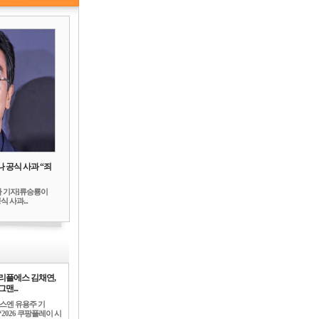
 공식 사과 “죄
하 기자]류승룡이
 사과...
리플에스 김채연,
맨...
뉴스엔 유용주 기
‘2026 쿠팡플레이 시