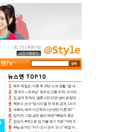
로그인
|
회원가입
배우 최일순, 이혼 후 20년 산속 생활 “딸 내가 버렸다고 원망‥맘 아파”(특종)[어제TV]
‘혼외자→유부남’ 정우성 근황 포착, 수식억 해킹 피해 후배 만났다 “존경하는”
집 공개 유재석, 결혼사진 라면 냄비 받침대 되고 분노‥가족사진도 피해(놀뭐)[어제TV]
백윤식 손녀+정시아 딸 첫 유화 공개, LA 아트쇼→서울국제조각페스타 작가다운 수준급 실력
유혜리, 배우 이근희과 1년 반만 이혼 왜? “식칼 꽂고 의자 던져” 충격 폭로(특종)[어제TV]
임지연, 그림 같은 발리 배경? 뼈말라 청순 비키니 핏에 상대 안 되네
김성수, ♥박소윤 집 이불 폐기 처분 “어떤 X이랑 썼을지 몰라” 질투(신랑수업2)[어제TV]
44kg 송가인 “비가 오나 눈이 오나” 매일 이 운동, 허벅지 근육량 상승+체지방 감소