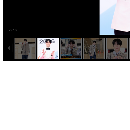
2
/
16