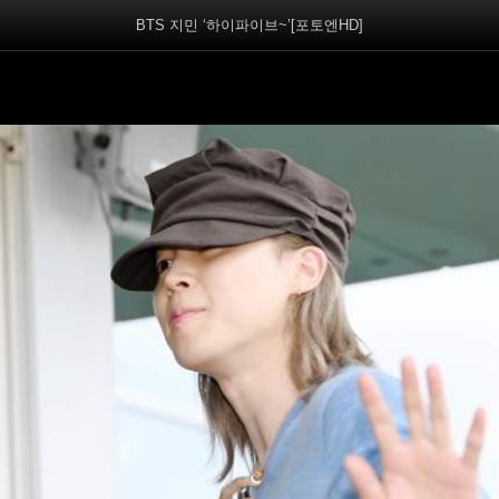
BTS 지민 ‘하이파이브~’[포토엔HD]