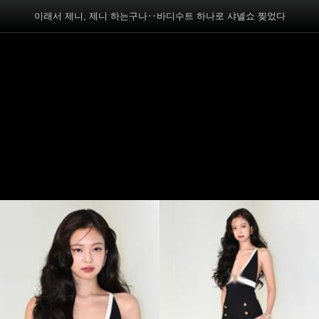
이래서 제니, 제니 하는구나‥바디수트 하나로 샤넬쇼 찢었다