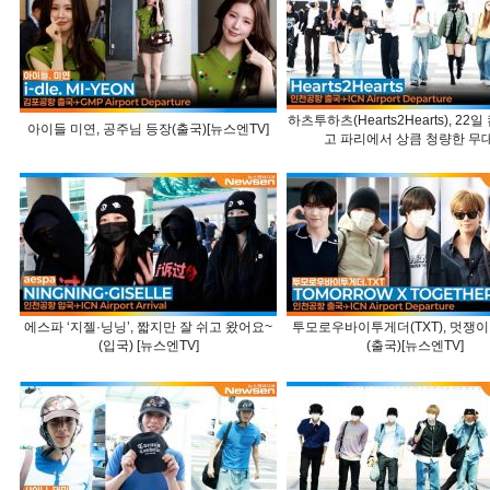
하츠투하츠(Hearts2Hearts), 22
아이들 미연, 공주님 등장(출국)[뉴스엔TV]
고 파리에서 상큼 청량한 무대 .
에스파 ‘지젤·닝닝’, 짧지만 잘 쉬고 왔어요~
투모로우바이투게더(TXT), 멋쟁이
(입국) [뉴스엔TV]
(출국)[뉴스엔TV]