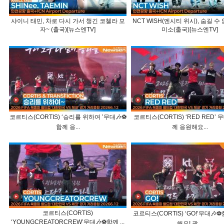
샤이니 태민, 차로 다시 가서 챙긴 코첼라 모
NCT WISH(엔시티 위시), 숨길 수
자~ (출국)[뉴스엔TV]
미소(출국)[뉴스엔TV]
코르티스(CORTIS) ‘승리를 위하여 ’무대🎶⚽️
코르티스(CORTIS) ‘RED RED’ 무
함께 응...
께 응원해요...
코르티스(CORTIS)
코르티스(CORTIS) ‘GO!’무대🎶⚽
‘YOUNGCREATORCREW’무대🎶⚽️함께 ...
해요! 광...