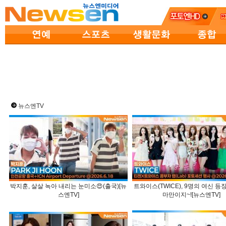
뉴스엔TV
박지훈, 살살 녹아 내리는 눈미소😍(출국)[뉴
트와이스(TWICE), 9명의 여신 등장
스엔TV]
마만이지~![뉴스엔TV]