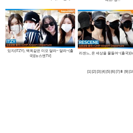
있지(ITZY), 백옥같은 미모 달라~ 달라~(출
리센느, 온 세상을 물들여~(출국)[
국)[뉴스엔TV]
[1]
[2]
[3]
[4]
[5]
[6]
[7]
8
[9]
[1