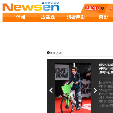
해외연예
티모시샬라
카펫섰다가
드비하인드
[뉴스엔 배
라메가 불법
었다는 보도
(현지시간)
의 외신에 따
던에서 열린
노운' 글로벌 