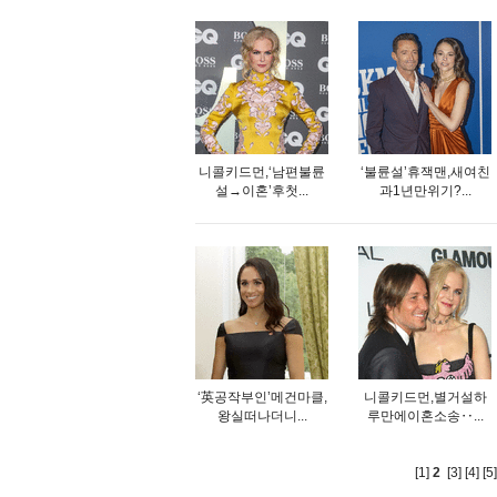
니콜키드먼,‘남편불륜
‘불륜설’휴잭맨,새여친
설→이혼’후첫...
과1년만위기?...
‘英공작부인’메건마클,
니콜키드먼,별거설하
왕실떠나더니...
루만에이혼소송‥...
[1]
2
[3]
[4]
[5]