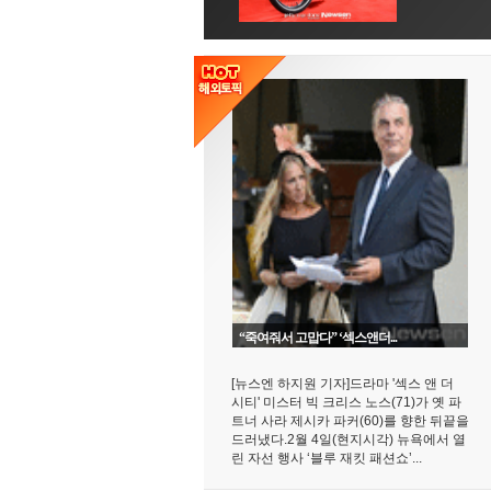
“죽여줘서 고맙다” ‘섹스앤더...
[뉴스엔 하지원 기자]드라마 '섹스 앤 더
시티' 미스터 빅 크리스 노스(71)가 옛 파
트너 사라 제시카 파커(60)를 향한 뒤끝을
드러냈다.2월 4일(현지시각) 뉴욕에서 열
린 자선 행사 ‘블루 재킷 패션쇼’...